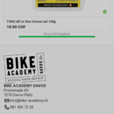
TOKO
All in One Universal 120g
18.00
CHF
8
von
8
Produkten
BIKE ACADEMY DAVOS
Promenade 69
7270 Davos Platz
info
@
bike-academy.ch
081 420 72 20