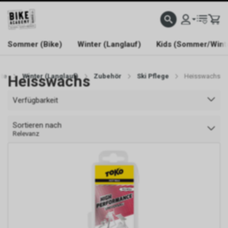
WELCOME TO BIKE ACADEMY
Sommer (Bike)
Winter (Langlauf)
Kids (Sommer/Wint
ite
Heisswachs
Winter (Langlauf)
Zubehör
Ski Pflege
Heisswachs
Verfügbarkeit
Sortieren nach
Relevanz