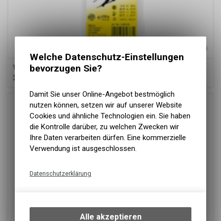
Welche Datenschutz-Einstellungen
bevorzugen Sie?
TOKO
Performance yellow 120g
36.00
CHF
Damit Sie unser Online-Angebot bestmöglich
nutzen können, setzen wir auf unserer Website
Cookies und ähnliche Technologien ein. Sie haben
die Kontrolle darüber, zu welchen Zwecken wir
Ihre Daten verarbeiten dürfen. Eine kommerzielle
Verwendung ist ausgeschlossen.
Datenschutzerklärung
Technische Funktionen
Wir erfassen und speichern
bestimmte Interaktionen und
Alle akzeptieren