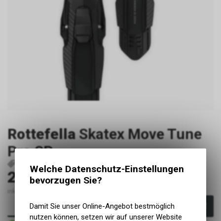
Rottefella
Skatex Move Tune
Pro SP
P25239
7036370005461
Welche Datenschutz-Einstellungen
200.00
CHF
bevorzugen Sie?
inkl. MwSt., zzgl. Versandkosten
Damit Sie unser Online-Angebot bestmöglich
In den Warenkorb
nutzen können, setzen wir auf unserer Website
Sofort verfügbar