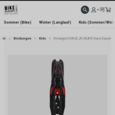
WELCOME TO BIKE ACADEMY
Sommer (Bike)
Winter (Langlauf)
Kids (Sommer/Wint
hör
Bindungen
Kids
Rossignol RACE JR SKATE Race Expert