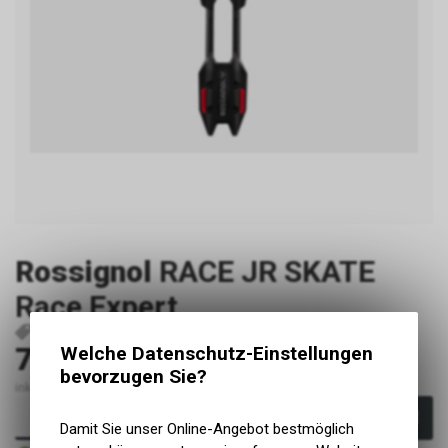
Rossignol
RACE JR SKATE
Race Expert
P21735
3607684029630
75.00
Welche Datenschutz-Einstellungen
CHF
bevorzugen Sie?
inkl. MwSt., zzgl. Versandkosten
In den Warenkorb
Damit Sie unser Online-Angebot bestmöglich
Sofort verfügbar