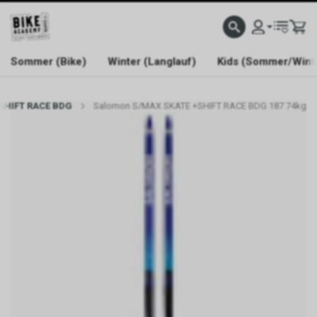
WELCOME TO BIKE ACADEMY
Sommer (Bike)
Winter (Langlauf)
Kids (Sommer/Wint
 SHIFT RACE BDG
Salomon S/MAX SKATE +SHIFT RACE BDG 187 74kg