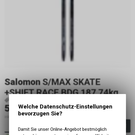
Salomon
S/MAX SKATE
+SHIFT RACE BDG 187 74kg
P23244
195751432109
570.00
Welche Datenschutz-Einstellungen
CHF
bevorzugen Sie?
inkl. MwSt., zzgl. Versandkosten
In den Warenkorb
Damit Sie unser Online-Angebot bestmöglich
Sofort verfügbar