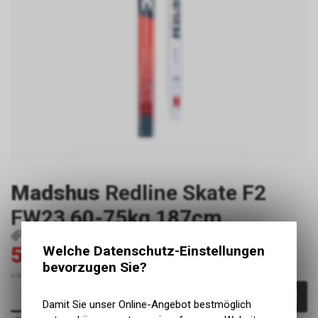
Madshus
Redline Skate F2
FW23 60-75kg 187cm
P16274
886745998921
510.30
Welche Datenschutz-Einstellungen
729.00
CHF
CHF
bevorzugen Sie?
inkl. MwSt., zzgl. Versandkosten
In den Warenkorb
Damit Sie unser Online-Angebot bestmöglich
Sofort verfügbar