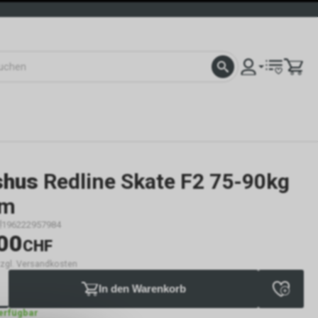
hus
Redline Skate F2 75-90kg
cm
196222957984
00
CHF
 zzgl. Versandkosten
In den Warenkorb
verfügbar