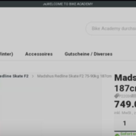
WELCOME TO BIKE ACADEMY
inter)
Accessoires
Gutscheine / Diverses
Mads
dline Skate F2
Madshus Redline Skate F2 75-90kg 187cm
187
P22036
749.
inkl. MwSt.,
Sofort 