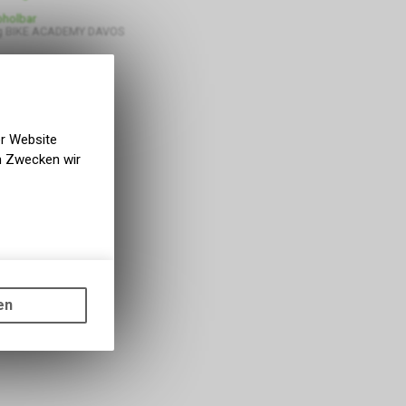
bholbar
g BIKE ACADEMY DAVOS
er Website
en Zwecken wir
gen auf
ots, wie die
en
ass die
nformationen