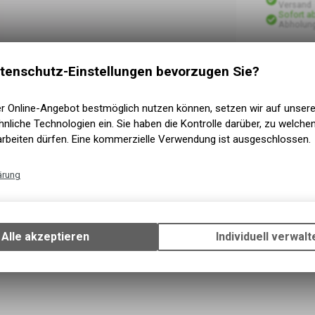
Versand
Sofort a
Abholun
tenschutz-Einstellungen bevorzugen Sie?
er Online-Angebot bestmöglich nutzen können, setzen wir auf unser
nliche Technologien ein. Sie haben die Kontrolle darüber, zu welch
arbeiten dürfen. Eine kommerzielle Verwendung ist ausgeschlossen.
ärung
Technische Funktionen
Wir erfassen und speichern bestimmte Interaktionen und Einstellun
Ihrem Gerät, um die grundlegenden Funktionen unseres Online-Angeb
Alle akzeptieren
Individuell verwalt
Verwendung des Warenkorbs, zu ermöglichen. Bitte beachten Sie, d
gespeicherten Daten keinerlei Rückschlüsse auf Ihre persönlichen I
zulassen.