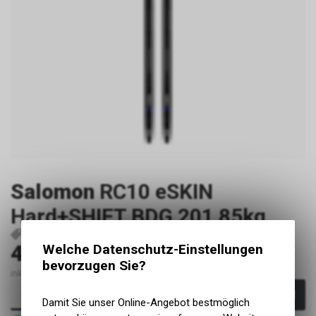
Salomon
RC10 eSKIN
Hard+SHIFT BDG 201 85kg
P21971
195751302241
450.00
Welche Datenschutz-Einstellungen
CHF
bevorzugen Sie?
inkl. MwSt., zzgl. Versandkosten
In den Warenkorb
Damit Sie unser Online-Angebot bestmöglich
Sofort verfügbar