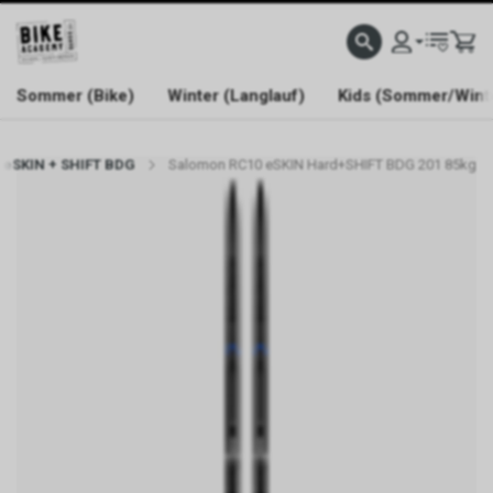
WELCOME TO BIKE ACADEMY
Sommer (Bike)
Winter (Langlauf)
Kids (Sommer/Wint
 eSKIN + SHIFT BDG
Salomon RC10 eSKIN Hard+SHIFT BDG 201 85kg