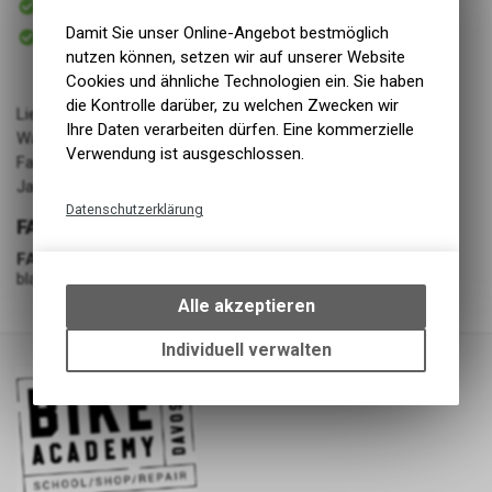
Versand
Sofort abholbar
Damit Sie unser Online-Angebot bestmöglich
Abholung BIKE ACADEMY DAVOS
nutzen können, setzen wir auf unserer Website
Cookies und ähnliche Technologien ein. Sie haben
die Kontrolle darüber, zu welchen Zwecken wir
Lieferant: Amer Sports Switzerland
Ihre Daten verarbeiten dürfen. Eine kommerzielle
Warengruppe: LL - Schuhe - Skating
Verwendung ist ausgeschlossen.
Farbe: schwarz/blau
Jahrgang: FW 24/25
Datenschutzerklärung
FARBE
Technische Funktionen
FARBE
Wir erfassen und speichern
black/blue
bestimmte Interaktionen und
Alle akzeptieren
Einstellungen auf Ihrem Gerät,
um die grundlegenden
Individuell verwalten
Funktionen unseres Online-
Angebots, wie die Verwendung
des Warenkorbs, zu
ermöglichen. Bitte beachten Sie,
dass die gespeicherten Daten
keinerlei Rückschlüsse auf Ihre