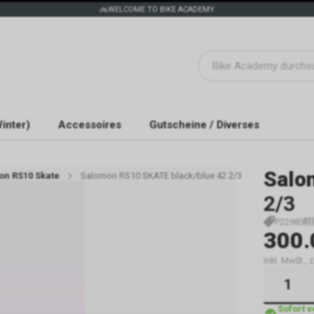
WELCOME TO BIKE ACADEMY
inter)
Accessoires
Gutscheine / Diverses
Salo
on RS10 Skate
Salomon RS10 SKATE black/blue 42 2/3
2/3
P22983
300.
inkl. MwSt.,
Sofort 