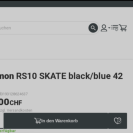
mon
RS10 SKATE black/blue 42
0193128624637
00
CHF
 zzgl. Versandkosten
In den Warenkorb
verfügbar