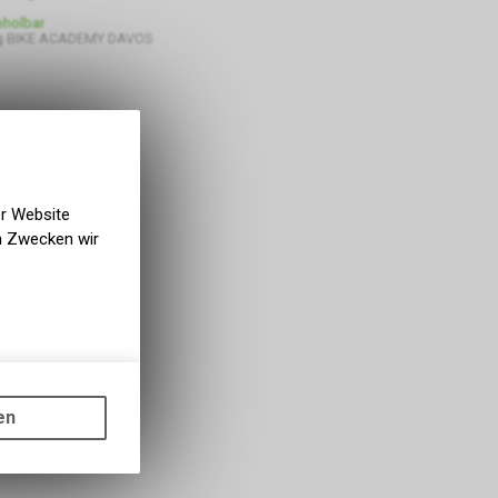
bholbar
g BIKE ACADEMY DAVOS
er Website
en Zwecken wir
gen auf
ots, wie die
en
ass die
nformationen