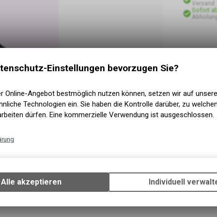
Versand
Sofort a
Abholun
tenschutz-Einstellungen bevorzugen Sie?
er Online-Angebot bestmöglich nutzen können, setzen wir auf unser
nliche Technologien ein. Sie haben die Kontrolle darüber, zu welch
arbeiten dürfen. Eine kommerzielle Verwendung ist ausgeschlossen.
ärung
Technische Funktionen
Wir erfassen und speichern bestimmte Interaktionen und Einstellun
Ihrem Gerät, um die grundlegenden Funktionen unseres Online-Angeb
Alle akzeptieren
Individuell verwalt
Verwendung des Warenkorbs, zu ermöglichen. Bitte beachten Sie, d
gespeicherten Daten keinerlei Rückschlüsse auf Ihre persönlichen I
zulassen.