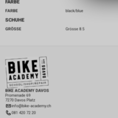
FARBE
FARBE
black/blue
SCHUHE
GRÖSSE
Grösse 8.5
BIKE ACADEMY DAVOS
Promenade 69
7270 Davos Platz
info
@
bike-academy.ch
081 420 72 20