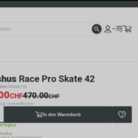
hus
Race Pro Skate 42
886745996750
00
470.00
CHF
CHF
 zzgl. Versandkosten
In den Warenkorb
verfügbar
bholbar
g BIKE ACADEMY DAVOS