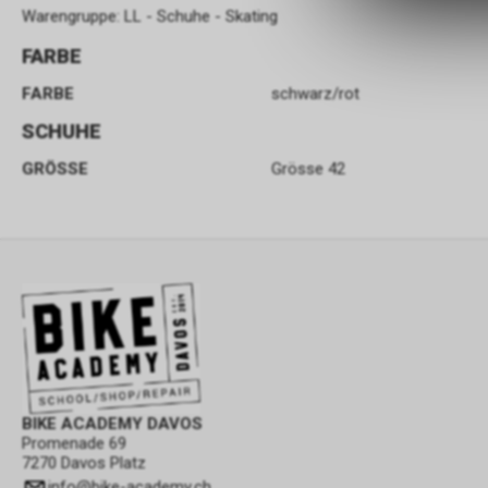
Warengruppe: LL - Schuhe - Skating
FARBE
FARBE
schwarz/rot
SCHUHE
GRÖSSE
Grösse 42
BIKE ACADEMY DAVOS
Promenade 69
7270 Davos Platz
info
@
bike-academy.ch