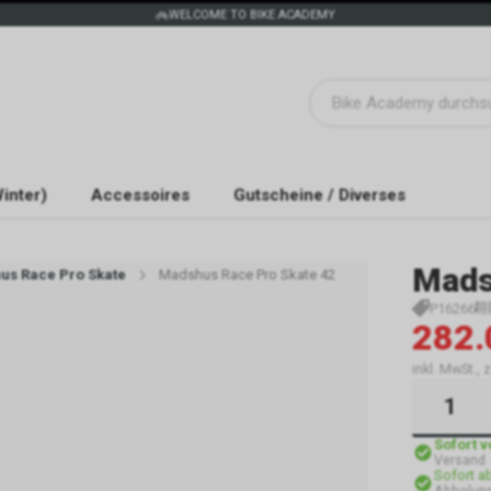
WELCOME TO BIKE ACADEMY
inter)
Accessoires
Gutscheine / Diverses
Mads
us Race Pro Skate
Madshus Race Pro Skate 42
P16266
282.
inkl. MwSt.,
Sofort 
Versand
Sofort a
Abholun