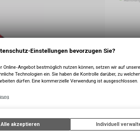
tenschutz-Einstellungen bevorzugen Sie?
er Online-Angebot bestmöglich nutzen können, setzen wir auf unser
nliche Technologien ein. Sie haben die Kontrolle darüber, zu welch
arbeiten dürfen. Eine kommerzielle Verwendung ist ausgeschlossen.
ärung
Technische Funktionen
Wir erfassen und speichern bestimmte Interaktionen und Einstellun
Ihrem Gerät, um die grundlegenden Funktionen unseres Online-Angeb
Alle akzeptieren
Individuell verwalt
Verwendung des Warenkorbs, zu ermöglichen. Bitte beachten Sie, d
gespeicherten Daten keinerlei Rückschlüsse auf Ihre persönlichen I