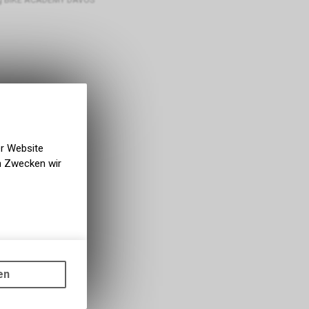
er Website
en Zwecken wir
gen auf
ots, wie die
en
ass die
nformationen