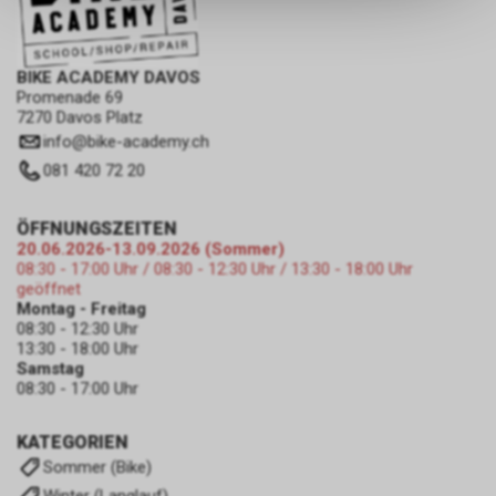
keinerlei Rückschlüsse auf Ihre
persönlichen Informationen
zulassen.
BIKE ACADEMY DAVOS
Promenade 69
7270 Davos Platz
info
@
bike-academy.ch
081 420 72 20
ÖFFNUNGSZEITEN
20.06.2026-13.09.2026 (Sommer)
08:30 - 17:00 Uhr / 08:30 - 12:30 Uhr / 13:30 - 18:00 Uhr
geöffnet
Montag - Freitag
08:30 - 12:30 Uhr
13:30 - 18:00 Uhr
Samstag
08:30 - 17:00 Uhr
KATEGORIEN
Sommer (Bike)