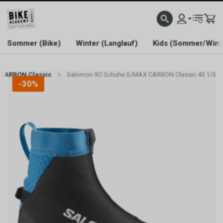
WELCOME TO BIKE ACADEMY
Sommer (Bike)
Winter (Langlauf)
Kids (Sommer/Wint
 CARBON Classic
Salomon XC Schuhe S/MAX CARBON Classic 43 1/3
-30%