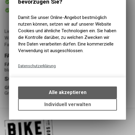
bevorzugen Sie?
Versand
Sofort abholbar
Abholung BIKE ACADEMY DAVOS
Damit Sie unser Online-Angebot bestmöglich
nutzen können, setzen wir auf unserer Website
Cookies und ähnliche Technologien ein. Sie haben
Lieferant: Amer Sports Switzerland
die Kontrolle darüber, zu welchen Zwecken wir
Warengruppe: LL - Schuhe - Klassisch
Ihre Daten verarbeiten dürfen. Eine kommerzielle
Farbe: black/blue
Verwendung ist ausgeschlossen.
FARBE
FARBE
Datenschutzerklärung
black/blue
Technische Funktionen
SCHUHE
Wir erfassen und speichern
GRÖSSE
bestimmte Interaktionen und
Alle akzeptieren
Grösse 9
Einstellungen auf Ihrem Gerät,
um die grundlegenden
Individuell verwalten
Funktionen unseres Online-
Angebots, wie die Verwendung
des Warenkorbs, zu
ermöglichen. Bitte beachten Sie,
dass die gespeicherten Daten