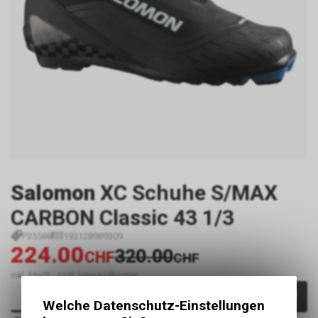
Salomon
XC Schuhe S/MAX
CARBON Classic 43 1/3
P35588
193128989309
224.00
320.00
CHF
CHF
inkl. MwSt., zzgl. Versandkosten
In den Warenkorb
Welche Datenschutz-Einstellungen
Sofort verfügbar