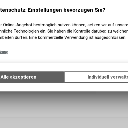
tenschutz-Einstellungen bevorzugen Sie?
Sofort 
Versand
Sofort a
er Online-Angebot bestmöglich nutzen können, setzen wir auf unser
Abholun
nliche Technologien ein. Sie haben die Kontrolle darüber, zu welch
arbeiten dürfen. Eine kommerzielle Verwendung ist ausgeschlossen.
ärung
Technische Funktionen
Wir erfassen und speichern bestimmte Interaktionen und Einstellun
Ihrem Gerät, um die grundlegenden Funktionen unseres Online-Angeb
Alle akzeptieren
Individuell verwalt
Verwendung des Warenkorbs, zu ermöglichen. Bitte beachten Sie, d
gespeicherten Daten keinerlei Rückschlüsse auf Ihre persönlichen I
zulassen.