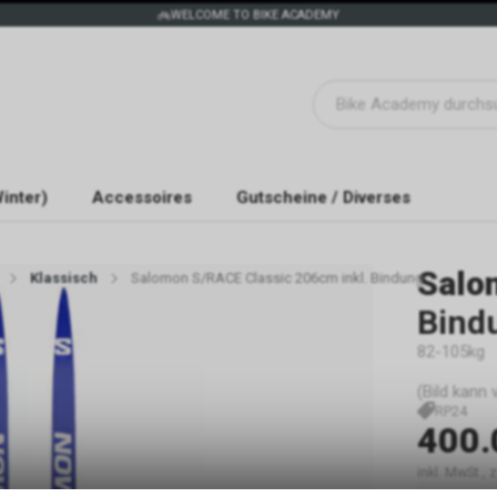
WELCOME TO BIKE ACADEMY
inter)
Accessoires
Gutscheine / Diverses
Salo
Klassisch
Salomon S/RACE Classic 206cm inkl. Bindung
Bind
82-105kg
(Bild kann
RP24
400.
inkl. MwSt.,