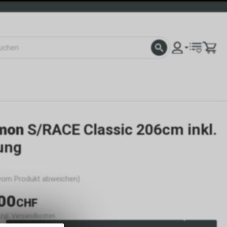
mon
S/RACE Classic 206cm inkl.
ung
 vom Produkt abweichen)
00
CHF
 zzgl. Versandkosten