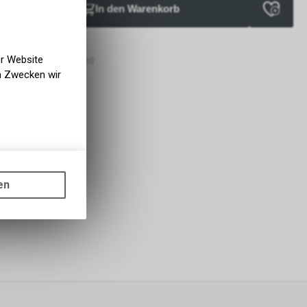
In den Warenkorb
verfügbar
bholbar
er Website
g BIKE ACADEMY DAVOS
en Zwecken wir
gen auf
ots, wie die
en
ass die
nformationen