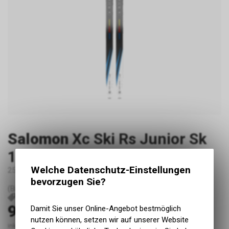
Salomon
Xc Ski Rs Junior Sk
144cm inkl. Bindung
Welche Datenschutz-Einstellungen
25-40kg
bevorzugen Sie?
(Bild kann vom Produkt abweichen)
RP262
90.00
Damit Sie unser Online-Angebot bestmöglich
CHF
nutzen können, setzen wir auf unserer Website
inkl. MwSt., zzgl. Versandkosten