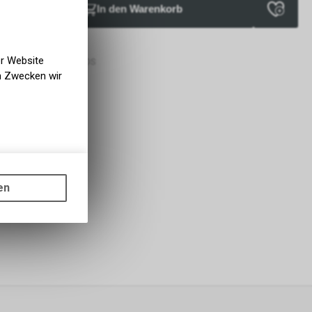
In den Warenkorb
verfügbar
bholbar
er Website
g BIKE ACADEMY DAVOS
en Zwecken wir
gen auf
ots, wie die
en
ass die
nformationen