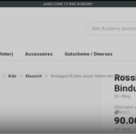
WELCOME TO BIKE ACADEMY
inter)
Accessoires
Gutscheine / Diverses
Ross
Kids
Klassich
Rossignol R/Skin Junior 166cm inkl. Bindung
Bind
30-40kg
(Bild kann
RP221
90.0
inkl. MwSt.,