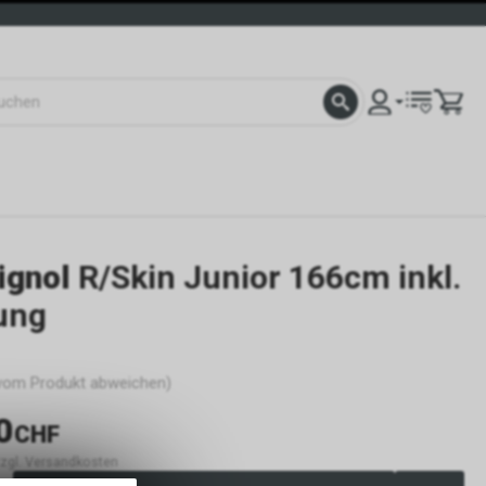
ignol
R/Skin Junior 166cm inkl.
ung
 vom Produkt abweichen)
0
CHF
 zzgl. Versandkosten