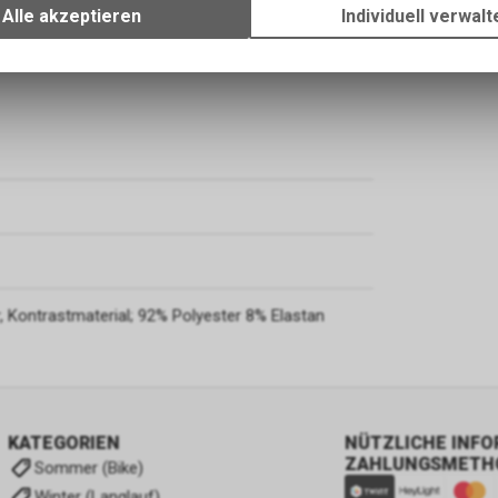
Ihrem Gerät, um die grundlegenden Funktionen unseres Online-Angeb
Alle akzeptieren
Individuell verwalt
Verwendung des Warenkorbs, zu ermöglichen. Bitte beachten Sie, d
gespeicherten Daten keinerlei Rückschlüsse auf Ihre persönlichen I
zulassen.
, Kontrastmaterial; 92% Polyester 8% Elastan
KATEGORIEN
NÜTZLICHE INF
ZAHLUNGSMETH
Sommer (Bike)
Winter (Langlauf)