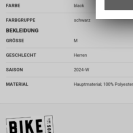
FARBE
black
FARBGRUPPE
schwarz
BEKLEIDUNG
GRÖSSE
M
GESCHLECHT
Herren
SAISON
2024-W
MATERIAL
Hauptmaterial; 100% Polyester