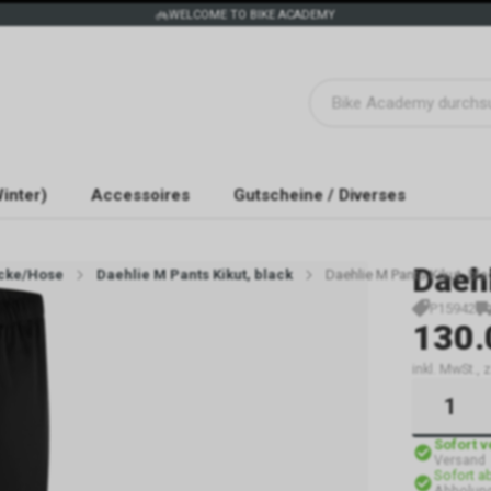
WELCOME TO BIKE ACADEMY
inter)
Accessoires
Gutscheine / Diverses
Daeh
cke/Hose
Daehlie M Pants Kikut, black
Daehlie M Pants Kikut, bla
P15942
130.
inkl. MwSt.,
Sofort 
Versand
Sofort a
Abholun