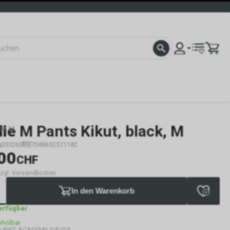
lie
M Pants Kikut, black, M
ck, M
333263
7048652571182
00
CHF
 zzgl. Versandkosten
In den Warenkorb
verfügbar
bholbar
g BIKE ACADEMY DAVOS