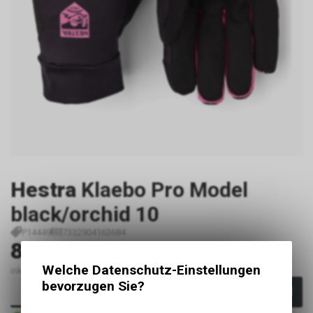
Hestra
Klaebo Pro Model
black/orchid 10
P14449
7332904163684
89.00
CHF
Welche Datenschutz-Einstellungen
inkl. MwSt., zzgl. Versandkosten
bevorzugen Sie?
In den Warenkorb
Sofort verfügbar