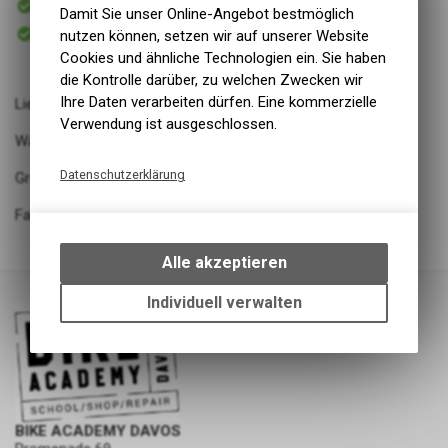
Versand
Damit Sie unser Online-Angebot bestmöglich
Sofort abholbar
nutzen können, setzen wir auf unserer Website
Abholung BIKE ACADEMY DAVOS
Cookies und ähnliche Technologien ein. Sie haben
die Kontrolle darüber, zu welchen Zwecken wir
Ihre Daten verarbeiten dürfen. Eine kommerzielle
Lieferant: DAC Sport
Verwendung ist ausgeschlossen.
Warengruppe: LL - Bekleidung
Datenschutzerklärung
Grösse/Länge: 11
Technische Funktionen
Farbe: black/orchid
Wir erfassen und speichern
bestimmte Interaktionen und
Alle akzeptieren
Einstellungen auf Ihrem Gerät,
um die grundlegenden
Individuell verwalten
Funktionen unseres Online-
Angebots, wie die Verwendung
des Warenkorbs, zu
ermöglichen. Bitte beachten Sie,
dass die gespeicherten Daten
keinerlei Rückschlüsse auf Ihre
BIKE ACADEMY DAVOS
persönlichen Informationen