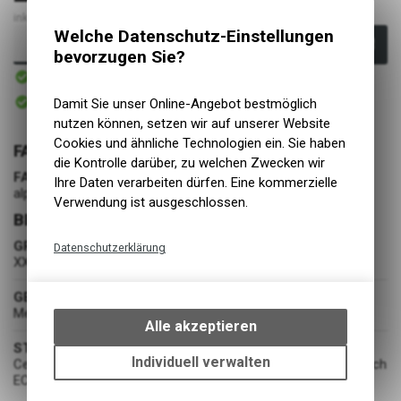
inkl. MwSt., zzgl. Versandkosten
Welche Datenschutz-Einstellungen
In den Warenkorb
bevorzugen Sie?
Sofort verfügbar
Versand
Sofort abholbar
Damit Sie unser Online-Angebot bestmöglich
Abholung BIKE ACADEMY DAVOS
nutzen können, setzen wir auf unserer Website
Cookies und ähnliche Technologien ein. Sie haben
FARBE
die Kontrolle darüber, zu welchen Zwecken wir
FARBE
Ihre Daten verarbeiten dürfen. Eine kommerzielle
alpine woods
Verwendung ist ausgeschlossen.
BEKLEIDUNG
GRÖSSE
Datenschutzerklärung
XXL/R
Technische Funktionen
GESCHLECHT
Wir erfassen und speichern
Men
bestimmte Interaktionen und
Alle akzeptieren
Einstellungen auf Ihrem Gerät,
STOFF
um die grundlegenden
Individuell verwalten
Cembra® STORM Warm,Thermal Stretch ECO /Thermal Stretch
Funktionen unseres Online-
ECO printed
Angebots, wie die Verwendung