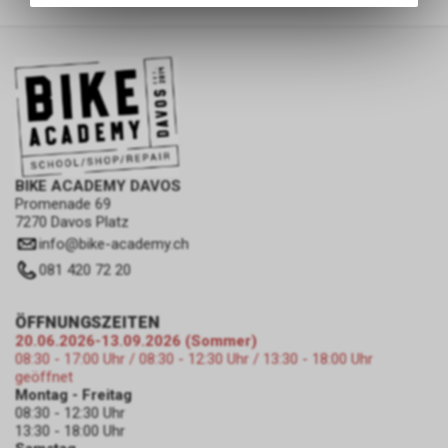
des Warenkorbs, zu
ermöglichen. Bitte beachten Sie,
dass die gespeicherten Daten
keinerlei Rückschlüsse auf Ihre
persönlichen Informationen
zulassen.
BIKE ACADEMY DAVOS
Promenade 69
7270 Davos Platz
info
@
bike-academy.ch
081 420 72 20
ÖFFNUNGSZEITEN
20.06.2026-13.09.2026 (Sommer)
08:30 - 17:00 Uhr / 08:30 - 12:30 Uhr / 13:30 - 18:00 Uhr
geöffnet
Montag - Freitag
08:30 - 12:30 Uhr
13:30 - 18:00 Uhr