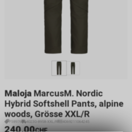
Maloja
MarcusM. Nordic
Hybrid Softshell Pants, alpine
woods, Grösse XXL/R
P38976
40230-8958-XXL/R
4069211064245
240.00
CHF