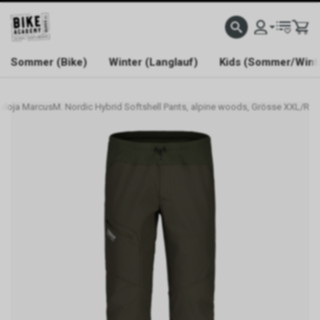
WELCOME TO BIKE ACADEMY
Sommer (Bike)
Winter (Langlauf)
Kids (Sommer/Wint
aloja MarcusM. Nordic Hybrid Softshell Pants, alpine woods, Grösse XXL/R