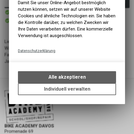
In den Warenkorb
Damit Sie unser Online-Angebot bestmöglich
nutzen können, setzen wir auf unserer Website
Sofort verfügbar
Versand
Cookies und ähnliche Technologien ein. Sie haben
Sofort abholbar
die Kontrolle darüber, zu welchen Zwecken wir
Abholung BIKE ACADEMY DAVOS
Ihre Daten verarbeiten dürfen. Eine kommerzielle
Verwendung ist ausgeschlossen.
Lieferant: ARCS Agency
Warengruppe: Bekleidung
Datenschutzerklärung
Farbe: Glacier / Dew / Black
Technische Funktionen
Jahrgang: FW24/25
Wir erfassen und speichern
bestimmte Interaktionen und
Alle akzeptieren
Einstellungen auf Ihrem Gerät,
um die grundlegenden
Individuell verwalten
Funktionen unseres Online-
Angebots, wie die Verwendung
des Warenkorbs, zu
ermöglichen. Bitte beachten Sie,
dass die gespeicherten Daten
keinerlei Rückschlüsse auf Ihre
BIKE ACADEMY DAVOS
Promenade 69
persönlichen Informationen