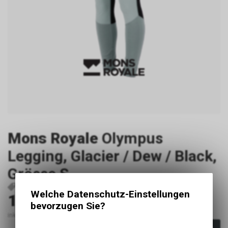
Mons Royale
Olympus
Legging, Glacier / Dew / Black,
Grösse S
P20163
9420070060116
Welche Datenschutz-Einstellungen
130.00
CHF
bevorzugen Sie?
inkl. MwSt., zzgl. Versandkosten