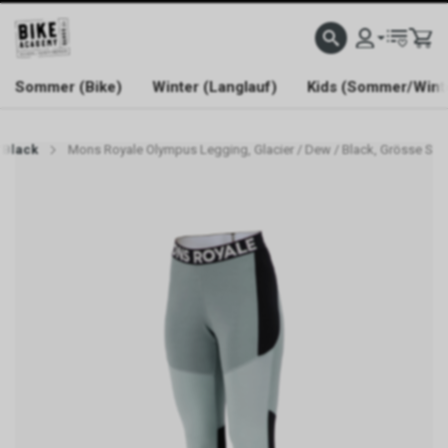
WELCOME TO BIKE ACADEMY
Sommer (Bike)
Winter (Langlauf)
Kids (Sommer/Wint
/Black
Mons Royale Olympus Legging, Glacier / Dew / Black, Grösse S