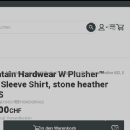
tain Hardwear
W Plusher™
Mountain Hardwear W Plusher™ Long Sleeve Shirt, stone heather 022, S
Sleeve Shirt, stone heather
S
2104331
190423085422
00
CHF
 zzgl. Versandkosten
In den Warenkorb