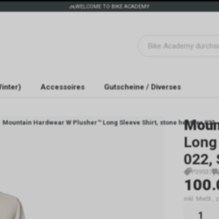
WELCOME TO BIKE ACADEMY
inter)
Accessoires
Gutscheine / Diverses
Moun
Mountain Hardwear W Plusher™ Long Sleeve Shirt, stone heather 022
Long 
022, 
P39537
100.
inkl. MwSt.,