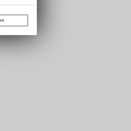
gen auf
ots, wie die
en
ass die
nformationen