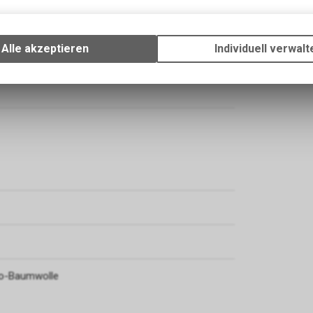
Baumwolle. Ein schweres Button-up, auf das du dich
Technische Funktionen
onen denkst. Denn Komfort im Outdoor-Bereich darf
Wir erfassen und speichern bestimmte Interaktionen und Einstellun
Ihrem Gerät, um die grundlegenden Funktionen unseres Online-Angeb
Alle akzeptieren
Individuell verwalt
Verwendung des Warenkorbs, zu ermöglichen. Bitte beachten Sie, d
gespeicherten Daten keinerlei Rückschlüsse auf Ihre persönlichen I
zulassen.
Bio-Baumwolle