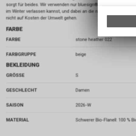
sorgt für beides. Wir verwenden nur bluesign®-zertifizierte Bio-
im Winter verlassen kannst, und dabei an die nächsten Generati
nicht auf Kosten der Umwelt gehen.
FARBE
FARBE
stone heather 022
FARBGRUPPE
beige
BEKLEIDUNG
GRÖSSE
S
GESCHLECHT
Damen
SAISON
2026-W
MATERIAL
Schwerer Bio-Flanell: 100 % 