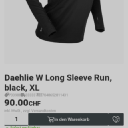
Daehlie
W Long Sleeve Run,
black, XL
P33988
333337
7048652811431
90.00
CHF
inkl. MwSt., zzgl. Versandkosten
In den Warenkorb
Sofort verfügbar