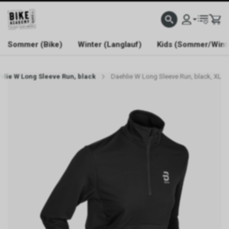
WELCOME TO BIKE ACADEMY
Sommer (Bike)
Winter (Langlauf)
Kids (Sommer/Wint
hlie W Long Sleeve Run, black
Daehlie W Long Sleeve Run, black, XL