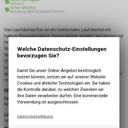
Versand
Sofort abholbar
Abholung BIKE ACADEMY DAVOS
Das Laufoberteil Run ist ein funktionales Laufoberteil mit
halbem Reissverschluss. Dieses leichte, mobile Laufoberteil mit
hohem Kragen eignet sich perfekt zum Laufen bei kaltem
Welche Datenschutz-Einstellungen
Wetter, wenn Sie keine Jacke benötigen. Durch das vielseitige
bevorzugen Sie?
Design kann dieses Oberteil auch als erste Schicht,
Zwischenschicht oder einzeln getragen werden. Strategisch
positionierte Mesh-Einsätze unter den Armen sorgen für eine
Damit Sie unser Online-Angebot bestmöglich
gute Belüftung. Die Ärmel haben am Ende elastische Bündchen
nutzen können, setzen wir auf unserer Website
mit Daumenlöchern.
Cookies und ähnliche Technologien ein. Sie haben
die Kontrolle darüber, zu welchen Zwecken wir
FARBE
Ihre Daten verarbeiten dürfen. Eine kommerzielle
FARBE
Verwendung ist ausgeschlossen.
black
FARBGRUPPE
Datenschutzerklärung
schwarz
Technische Funktionen