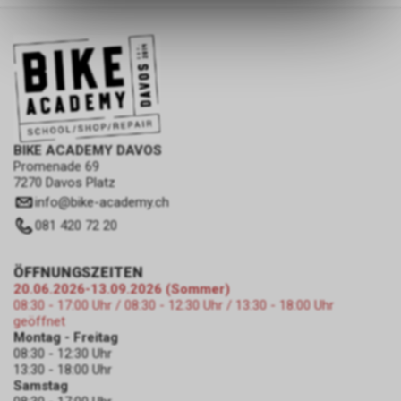
des Warenkorbs, zu
ermöglichen. Bitte beachten Sie,
dass die gespeicherten Daten
keinerlei Rückschlüsse auf Ihre
persönlichen Informationen
zulassen.
BIKE ACADEMY DAVOS
Promenade 69
7270 Davos Platz
info
@
bike-academy.ch
081 420 72 20
ÖFFNUNGSZEITEN
20.06.2026-13.09.2026 (Sommer)
08:30 - 17:00 Uhr / 08:30 - 12:30 Uhr / 13:30 - 18:00 Uhr
geöffnet
Montag - Freitag
08:30 - 12:30 Uhr
13:30 - 18:00 Uhr
Samstag