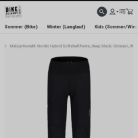
WELCOME TO BIKE ACADEMY
Sommer (Bike)
Winter (Langlauf)
Kids (Sommer/Wint
X
Maloja NunaM. Nordic Hybrid Softshell Pants, deep black, Grösse L/R