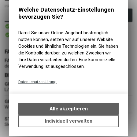
inkl. MwSt., zzgl. Versandkosten
Welche Datenschutz-Einstellungen
In den Warenkorb
bevorzugen Sie?
Sofort verfügbar
Versand
Damit Sie unser Online-Angebot bestmöglich
Sofort abholbar
Abholung BIKE ACADEMY DAVOS
nutzen können, setzen wir auf unserer Website
Cookies und ähnliche Technologien ein. Sie haben
FARBE
die Kontrolle darüber, zu welchen Zwecken wir
Ihre Daten verarbeiten dürfen. Eine kommerzielle
FARBE
deep black
Verwendung ist ausgeschlossen.
BEKLEIDUNG
Datenschutzerklärung
GRÖSSE
L/R
Technische Funktionen
Wir erfassen und speichern
GESCHLECHT
bestimmte Interaktionen und
Women
Alle akzeptieren
Einstellungen auf Ihrem Gerät,
STOFF
um die grundlegenden
Individuell verwalten
Skin Stretch,Cembra® STORM Warm
Funktionen unseres Online-
Angebots, wie die Verwendung