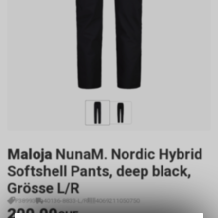
Maloja
NunaM. Nordic Hybrid
Softshell Pants, deep black,
Grösse L/R
P38993
40136-8833-L/R
4069211050750
200.00
CHF