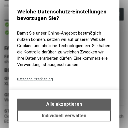
inkl. MwSt., zzgl. Versandkosten
Welche Datenschutz-Einstellungen
In den Warenkorb
bevorzugen Sie?
Sofort verfügbar
Versand
Sofort abholbar
Damit Sie unser Online-Angebot bestmöglich
Abholung BIKE ACADEMY DAVOS
nutzen können, setzen wir auf unserer Website
Cookies und ähnliche Technologien ein. Sie haben
FARBE
die Kontrolle darüber, zu welchen Zwecken wir
FARBE
Ihre Daten verarbeiten dürfen. Eine kommerzielle
shaded purple multi
Verwendung ist ausgeschlossen.
BEKLEIDUNG
GRÖSSE
Datenschutzerklärung
XL
Technische Funktionen
GESCHLECHT
Wir erfassen und speichern
Women
bestimmte Interaktionen und
Alle akzeptieren
Einstellungen auf Ihrem Gerät,
STOFF
um die grundlegenden
Individuell verwalten
Cembra® STORM Warm,Thermal Stretch ECO /Thermal Stretch
Funktionen unseres Online-
ECO printed
Angebots, wie die Verwendung