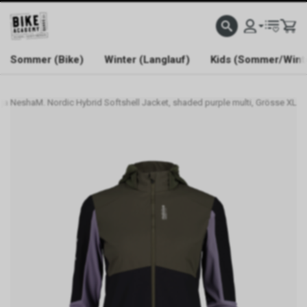
WELCOME TO BIKE ACADEMY
Sommer (Bike)
Winter (Langlauf)
Kids (Sommer/Wint
ja NeshaM. Nordic Hybrid Softshell Jacket, shaded purple multi, Grösse XL