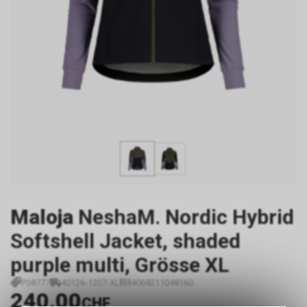
Maloja
NeshaM. Nordic Hybrid
Softshell Jacket, shaded
purple multi, Grösse XL
P38777
40126-1207-XL
4069211048160
240.00
CHF