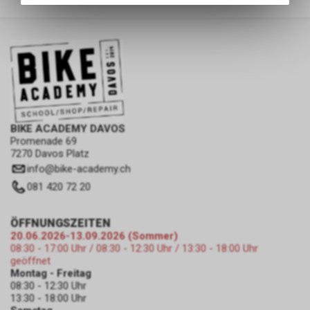
des Warenkorbs, zu
ermöglichen. Bitte beachten Sie,
dass die gespeicherten Daten
keinerlei Rückschlüsse auf Ihre
persönlichen Informationen
zulassen.
BIKE ACADEMY DAVOS
Promenade 69
7270 Davos Platz
info
@
bike-academy.ch
081 420 72 20
ÖFFNUNGSZEITEN
20.06.2026-13.09.2026 (Sommer)
08:30 - 17:00 Uhr / 08:30 - 12:30 Uhr / 13:30 - 18:00 Uhr
geöffnet
Montag - Freitag
08:30 - 12:30 Uhr
13:30 - 18:00 Uhr