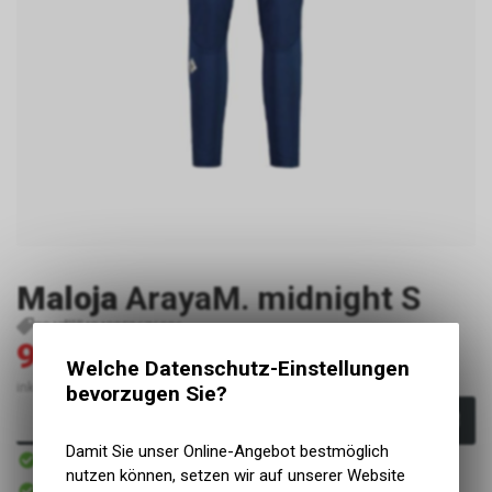
Maloja
ArayaM. midnight S
P848
4048852676086
99.50
199.00
CHF
CHF
Welche Datenschutz-Einstellungen
inkl. MwSt., zzgl. Versandkosten
bevorzugen Sie?
In den Warenkorb
Damit Sie unser Online-Angebot bestmöglich
Sofort verfügbar
Versand
nutzen können, setzen wir auf unserer Website
Sofort abholbar