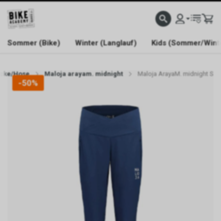
WELCOME TO BIKE ACADEMY
Sommer (Bike)
Winter (Langlauf)
Kids (Sommer/Wint
cke/Hose
Maloja arayam. midnight
Maloja ArayaM. midnight S
-50%