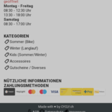
geöffnet
Montag - Freitag
08:30 - 12:30 Uhr
13:30 - 18:00 Uhr
Samstag
08:30 - 17:00 Uhr
KATEGORIEN
Sommer (Bike)
Winter (Langlauf)
Kids (Sommer/Winter)
Accessoires
Gutscheine / Diverses
NÜTZLICHE INFORMATIONEN
ZAHLUNGSMETHODEN
Made with ♥ by CYCLY.ch
AGB
Datenschutz
Impressum