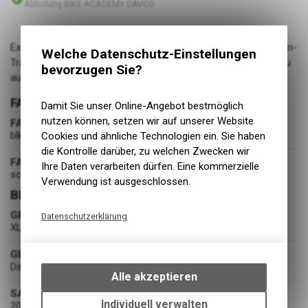
Abholung BIKE ACADEMY DAVOS
Extraportion Wärme gefällig Die Tirill Tights sind warme Damen-
Welche Datenschutz-Einstellungen
Trainingsleggings mit sämtlichen funktionalen Extras, damit du
bevorzugen Sie?
auch in der weiten Natur stylisch auftrittst.
FARBE
Damit Sie unser Online-Angebot bestmöglich
nutzen können, setzen wir auf unserer Website
FARBE
blk
Cookies und ähnliche Technologien ein. Sie haben
die Kontrolle darüber, zu welchen Zwecken wir
FARBGRUPPE
Ihre Daten verarbeiten dürfen. Eine kommerzielle
schwarz
Verwendung ist ausgeschlossen.
BEKLEIDUNG
GRÖSSE
Datenschutzerklärung
XL
Technische Funktionen
GESCHLECHT
Wir erfassen und speichern
Damen
bestimmte Interaktionen und
Alle akzeptieren
Einstellungen auf Ihrem Gerät,
SAISON
um die grundlegenden
Individuell verwalten
2023-W