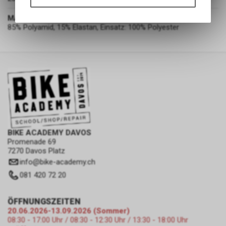
Funktionen unseres Online-
Angebots, wie die Verwendung
MATERIAL
des Warenkorbs, zu
85% Polyamid, 15% Elastan, Einsatz: 100% Polyester
ermöglichen. Bitte beachten Sie,
dass die gespeicherten Daten
keinerlei Rückschlüsse auf Ihre
persönlichen Informationen
zulassen.
BIKE ACADEMY DAVOS
Promenade 69
7270 Davos Platz
info
@
bike-academy.ch
081 420 72 20
ÖFFNUNGSZEITEN
20.06.2026-13.09.2026 (Sommer)
08:30 - 17:00 Uhr / 08:30 - 12:30 Uhr / 13:30 - 18:00 Uhr