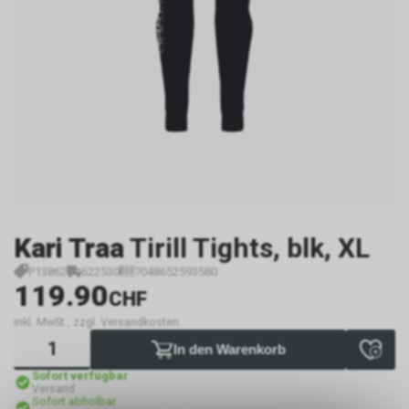
Kari Traa
Tirill Tights, blk, XL
P13862
622530
7048652593580
119.90
CHF
inkl. MwSt., zzgl. Versandkosten
In den Warenkorb
Sofort verfügbar
Versand
Sofort abholbar