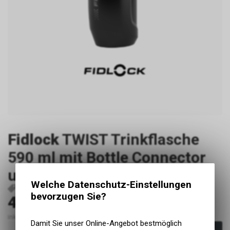
Fidlock
TWIST Trinkflasche
590 ml mit Bottle Connector
und TWIST Bike Base. Black.
Welche Datenschutz-Einstellungen
P8575
09636(BLK)
4251207403118
bevorzugen Sie?
45.00
CHF
inkl. MwSt., zzgl. Versandkosten
Damit Sie unser Online-Angebot bestmöglich