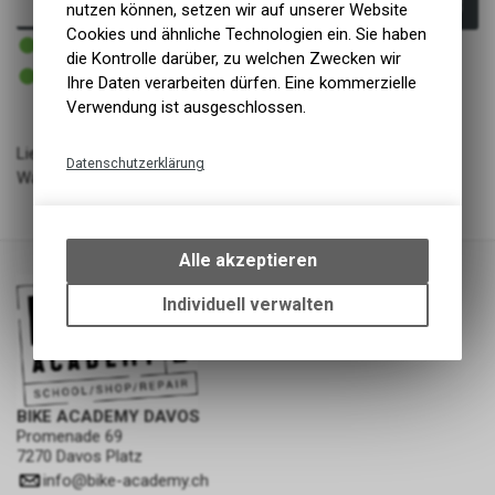
In den Warenkorb
nutzen können, setzen wir auf unserer Website
Cookies und ähnliche Technologien ein. Sie haben
3 - 6 Tage ab Lager Lieferant
Versand
die Kontrolle darüber, zu welchen Zwecken wir
3 - 6 Tage ab Lager Lieferant
Ihre Daten verarbeiten dürfen. Eine kommerzielle
Abholung BIKE ACADEMY DAVOS
Verwendung ist ausgeschlossen.
Lieferant: Indian Summer Ltd.
Datenschutzerklärung
Warengruppe: Zubehör - Flaschen / Flaschenhalter
Technische Funktionen
Wir erfassen und speichern
bestimmte Interaktionen und
Alle akzeptieren
Einstellungen auf Ihrem Gerät,
um die grundlegenden
Individuell verwalten
Funktionen unseres Online-
Angebots, wie die Verwendung
des Warenkorbs, zu
ermöglichen. Bitte beachten Sie,
dass die gespeicherten Daten
BIKE ACADEMY DAVOS
Promenade 69
keinerlei Rückschlüsse auf Ihre
7270 Davos Platz
persönlichen Informationen
info
@
bike-academy.ch
zulassen.