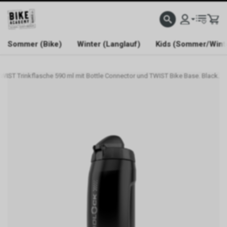
WELCOME TO BIKE ACADEMY
Sommer (Bike)
Winter (Langlauf)
Kids (Sommer/Wint
TWIST Trinkflasche 590 ml mit Bottle Connector und TWIST Bike Base. Black.