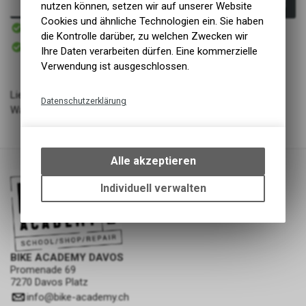
In den Warenkorb
nutzen können, setzen wir auf unserer Website
Cookies und ähnliche Technologien ein. Sie haben
Sofort verfügbar
Versand
die Kontrolle darüber, zu welchen Zwecken wir
Sofort abholbar
Ihre Daten verarbeiten dürfen. Eine kommerzielle
Abholung BIKE ACADEMY DAVOS
Verwendung ist ausgeschlossen.
Lieferant: Intercycle
Datenschutzerklärung
Warengruppe: Zubehör - Reinigungsmittel
Technische Funktionen
Wir erfassen und speichern
bestimmte Interaktionen und
Alle akzeptieren
Einstellungen auf Ihrem Gerät,
um die grundlegenden
Individuell verwalten
Funktionen unseres Online-
Angebots, wie die Verwendung
des Warenkorbs, zu
ermöglichen. Bitte beachten Sie,
dass die gespeicherten Daten
BIKE ACADEMY DAVOS
Promenade 69
keinerlei Rückschlüsse auf Ihre
7270 Davos Platz
persönlichen Informationen
info
@
bike-academy.ch
zulassen.