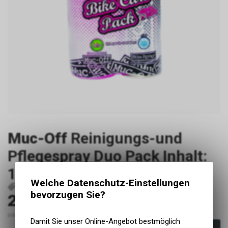
Muc-Off
Reinigungs-und
Pflegespray Duo Pack Inhalt:
1000/500 ml
Welche Datenschutz-Einstellungen
P19273
5037835925005
bevorzugen Sie?
24.90
CHF
inkl. MwSt., zzgl. Versandkosten
Damit Sie unser Online-Angebot bestmöglich