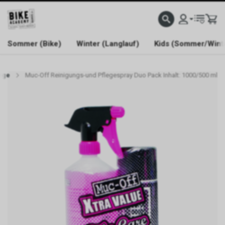
WELCOME TO BIKE ACADEMY
Sommer (Bike)
Winter (Langlauf)
Kids (Sommer/Wint
ege
Muc-Off Reinigungs-und Pflegespray Duo Pack Inhalt: 1000/500 ml