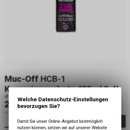
Muc-Off
HCB-1
Korrosionsschutz 400ml 0.4l
P19267
5037835209341
Welche Datenschutz-Einstellungen
27.90
CHF
bevorzugen Sie?
inkl. MwSt., zzgl. Versandkosten
Damit Sie unser Online-Angebot bestmöglich
In den Warenkorb
nutzen können, setzen wir auf unserer Website
Sofort verfügbar