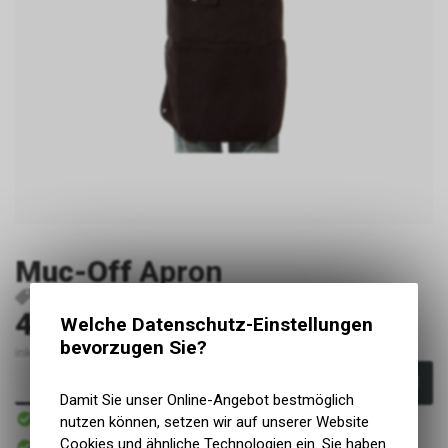
Muc-Off
Apron
P19240
5037835197006
42.90
Welche Datenschutz-Einstellungen
CHF
bevorzugen Sie?
inkl. MwSt., zzgl. Versandkosten
In den Warenkorb
Damit Sie unser Online-Angebot bestmöglich
Sofort verfügbar
nutzen können, setzen wir auf unserer Website
Versand
Sofort abholbar
Cookies und ähnliche Technologien ein. Sie haben