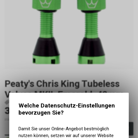
Peaty's Chris King Tubeless
Valves MKII, Emerald, 42mm
P20769
5060541582750
Welche Datenschutz-Einstellungen
32.90
CHF
bevorzugen Sie?
inkl. MwSt., zzgl. Versandkosten
Damit Sie unser Online-Angebot bestmöglich
In den Warenkorb
nutzen können, setzen wir auf unserer Website
Sofort verfügbar