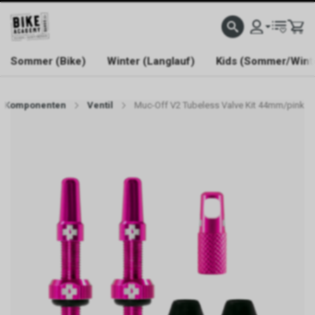
WELCOME TO BIKE ACADEMY
Sommer (Bike)
Winter (Langlauf)
Kids (Sommer/Wint
Komponenten
Ventil
Muc-Off V2 Tubeless Valve Kit 44mm/pink