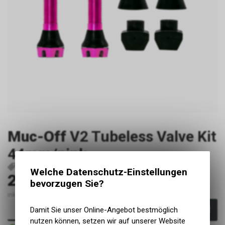
Muc-Off
V2 Tubeless Valve Kit
44mm/pink
P19293
5037835209648
Welche Datenschutz-Einstellungen
29.90
CHF
bevorzugen Sie?
inkl. MwSt., zzgl. Versandkosten
Damit Sie unser Online-Angebot bestmöglich
In den Warenkorb
nutzen können, setzen wir auf unserer Website
Sofort verfügbar