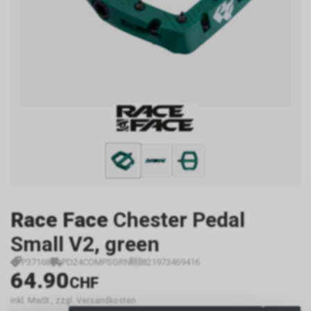
Race Face
Chester Pedal
Small V2, green
P37168
PD24COMPSGRN
821973469416
64.90
CHF
inkl. MwSt., zzgl. Versandkosten