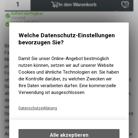
In den Warenkorb
Sofort verfügbar
Versand
Sofort abholbar
Abholung BIKE ACADEMY DAVOS
Welche Datenschutz-Einstellungen
bevorzugen Sie?
Bereit für den ultimativen Grip? Das Chester Pedal von Race
Face ist dein treuer Begleiter für Trail, Enduro und E-
Damit Sie unser Online-Angebot bestmöglich
Mountainbikes. Gefertigt aus robustem Verbundwerkstoff,
nutzen können, setzen wir auf unserer Website
präsentiert sich dieses Pedal mit einer smarten, konkaven
Cookies und ähnliche Technologien ein. Sie haben
Form, die im Bereich der Achse schlanker wird und dir ein
die Kontrolle darüber, zu welchen Zwecken wir
unvergleichliches Fahrgefühl und bombenfeste Stabilität liefert.
Ihre Daten verarbeiten dürfen. Eine kommerzielle
Die 11 strategisch platzierten Pins auf jeder Seite – drei mehr
Verwendung ist ausgeschlossen.
als beim Vorgänger – sind mit gewindelosen Spitzen versehen,
die deinen Fuss in Position halten und Positionswechsel
während der Fahrt zum Kinderspiel machen. Aber Achtung:
Datenschutzerklärung
Diese kleinen Teufel hinterlassen ihre Spuren, und dein Arzt wird
Technische Funktionen
sich über die kleinen Eindrücke im Schienbein freuen! Wie bei
Wir erfassen und speichern
seinem grossen Bruder kannst du auch beim Chester Pedal
bestimmte Interaktionen und
Achsen, Lager und Pins nach Belieben austauschen. Race Face
Alle akzeptieren