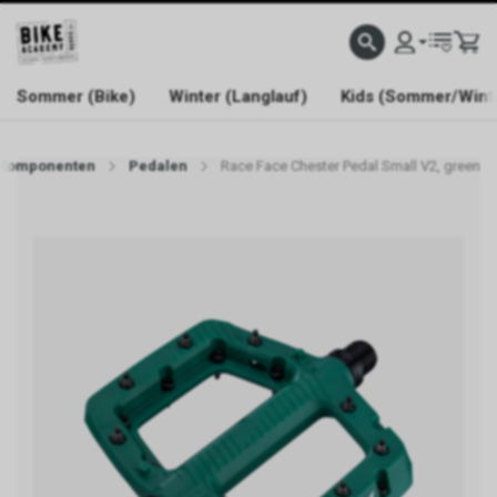
WELCOME TO BIKE ACADEMY
Sommer (Bike)
Winter (Langlauf)
Kids (Sommer/Wint
Komponenten
Pedalen
Race Face Chester Pedal Small V2, green