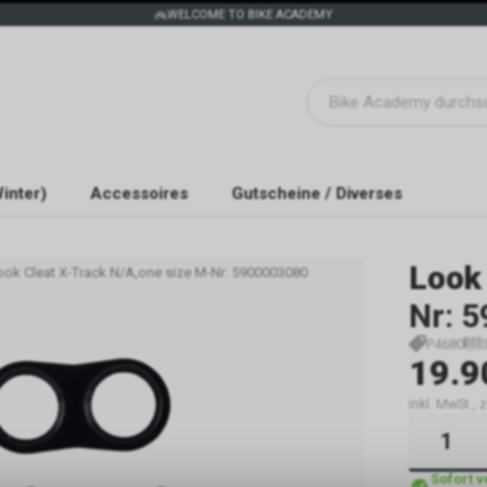
WELCOME TO BIKE ACADEMY
inter)
Accessoires
Gutscheine / Diverses
Look
ook Cleat X-Track N/A,one size M-Nr: 5900003080
Nr: 
P4680
19.9
inkl. MwSt.,
Sofort 