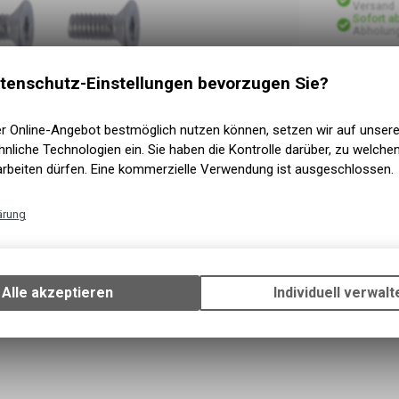
Versand
Sofort a
Abholun
tenschutz-Einstellungen bevorzugen Sie?
er Online-Angebot bestmöglich nutzen können, setzen wir auf unser
nliche Technologien ein. Sie haben die Kontrolle darüber, zu welch
arbeiten dürfen. Eine kommerzielle Verwendung ist ausgeschlossen.
ärung
Technische Funktionen
Wir erfassen und speichern bestimmte Interaktionen und Einstellun
Ihrem Gerät, um die grundlegenden Funktionen unseres Online-Angeb
Alle akzeptieren
Individuell verwalt
Verwendung des Warenkorbs, zu ermöglichen. Bitte beachten Sie, d
gespeicherten Daten keinerlei Rückschlüsse auf Ihre persönlichen I
zulassen.