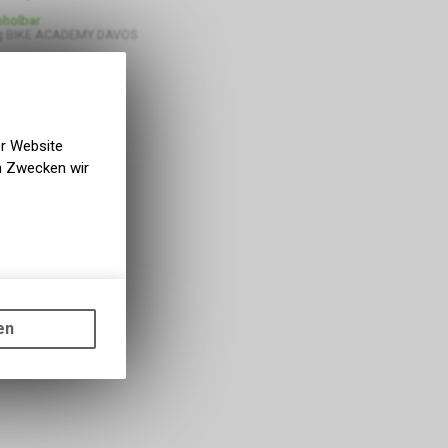
bholbar
g BIKE ACADEMY DAVOS
er Website
en Zwecken wir
gen auf
ots, wie die
en
ass die
nformationen