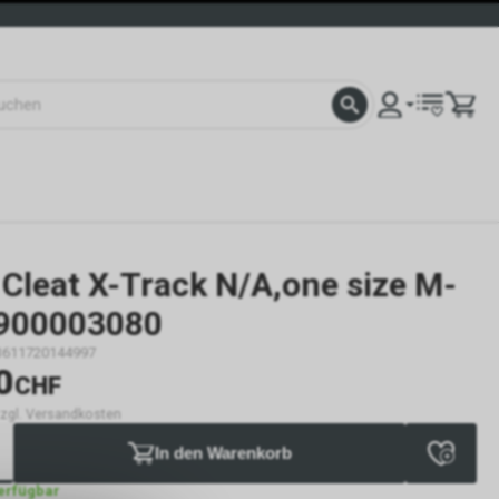
Cleat X-Track N/A,one size M-
5900003080
3611720144997
0
CHF
 zzgl. Versandkosten
In den Warenkorb
verfügbar