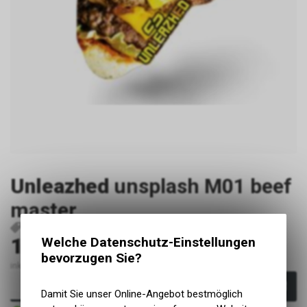
Unleazhed
unsplash M01 beef
master
P32854
4260711720536
19.90
Welche Datenschutz-Einstellungen
CHF
bevorzugen Sie?
inkl. MwSt., zzgl. Versandkosten
In den Warenkorb
Damit Sie unser Online-Angebot bestmöglich
Sofort verfügbar