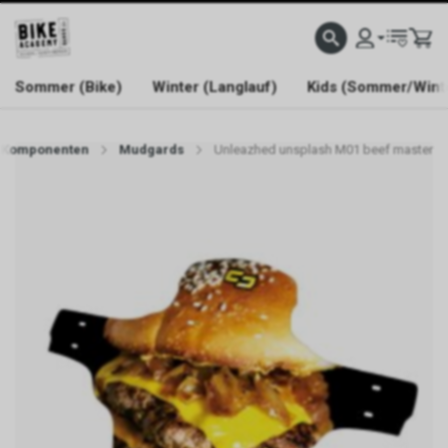
WELCOME TO BIKE ACADEMY
Sommer (Bike)
Winter (Langlauf)
Kids (Sommer/Wint
Komponenten
Mudgards
Unleazhed unsplash M01 beef master