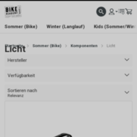
WELCOME TO BIKE ACADEMY
Sommer (Bike)
Winter (Langlauf)
Kids (Sommer/Wint
Startseite
Licht
Sommer (Bike)
Komponenten
Licht
Hersteller
Verfügbarkeit
Sortieren nach
Relevanz