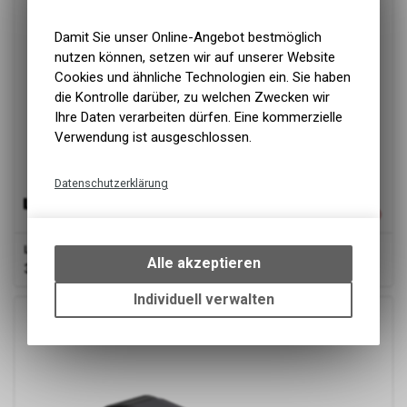
Damit Sie unser Online-Angebot bestmöglich
nutzen können, setzen wir auf unserer Website
Cookies und ähnliche Technologien ein. Sie haben
die Kontrolle darüber, zu welchen Zwecken wir
Ihre Daten verarbeiten dürfen. Eine kommerzielle
Verwendung ist ausgeschlossen.
Datenschutzerklärung
Technische Funktionen
Wir erfassen und speichern
Lezyne
Mini Drive 400Xl, silver gloss
bestimmte Interaktionen und
Alle akzeptieren
39.90
CHF
Einstellungen auf Ihrem Gerät,
um die grundlegenden
Individuell verwalten
Funktionen unseres Online-
Angebots, wie die Verwendung
des Warenkorbs, zu
ermöglichen. Bitte beachten Sie,
dass die gespeicherten Daten