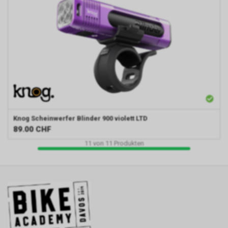
Knog
Scheinwerfer Blinder 900 violett LTD
89.00
CHF
11
von
11
Produkten