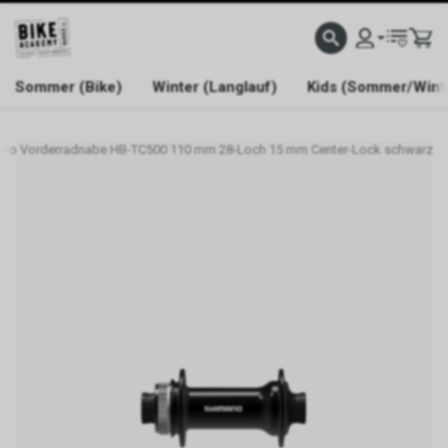
WELCOME TO BIKE ACADEMY
Sommer (Bike)
Winter (Langlauf)
Kids (Sommer/Wint
no Vorderradnabe HB-TC500 110 mm 28-Loch 15 mm Center-Lock schwarz