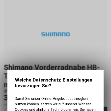
Shimano
Vorderradnabe HB-
TC500 110 mm 28-Loch 15
Welche Datenschutz-Einstellungen
mm Center-Lock schwarz
bevorzugen Sie?
P36714
EHBTC50015BC
4550170640866
30.10
CHF
Damit Sie unser Online-Angebot bestmöglich
nutzen können, setzen wir auf unserer Website
inkl. MwSt., zzgl. Versandkosten
Cookies und ähnliche Technologien ein. Sie haben