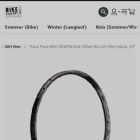
WELCOME TO BIKE ACADEMY
Sommer (Bike)
Winter (Langlauf)
Kids (Sommer/Wint
lu 32H Rim
Race Face ARC 30 MTB CLN Offset Alu 32H Rim, black, 29"