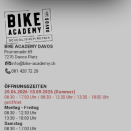
des Warenkorbs, zu
ermöglichen. Bitte beachten Sie,
dass die gespeicherten Daten
keinerlei Rückschlüsse auf Ihre
persönlichen Informationen
zulassen.
BIKE ACADEMY DAVOS
Promenade 69
7270 Davos Platz
info
@
bike-academy.ch
081 420 72 20
ÖFFNUNGSZEITEN
20.06.2026-13.09.2026 (Sommer)
08:30 - 17:00 Uhr / 08:30 - 12:30 Uhr / 13:30 - 18:00 Uhr
geöffnet
Montag - Freitag
08:30 - 12:30 Uhr
13:30 - 18:00 Uhr
Samstag
08:30 - 17:00 Uhr