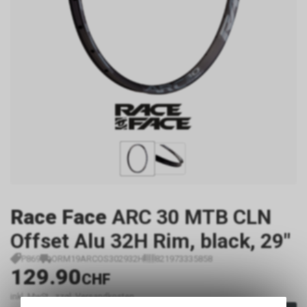
Race Face
ARC 30 MTB CLN
Offset Alu 32H Rim, black, 29"
P869
ORM19ARCOS302932H
821973335858
129.90
CHF
inkl. MwSt., zzgl. Versandkosten