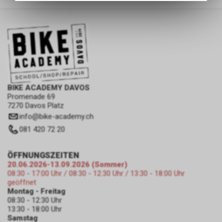
des Warenkorbs, zu
ermöglichen. Bitte beachten Sie,
dass die gespeicherten Daten
keinerlei Rückschlüsse auf Ihre
persönlichen Informationen
zulassen.
BIKE ACADEMY DAVOS
Promenade 69
7270 Davos Platz
info
@
bike-academy.ch
081 420 72 20
ÖFFNUNGSZEITEN
20.06.2026-13.09.2026 (Sommer)
08:30 - 17:00 Uhr / 08:30 - 12:30 Uhr / 13:30 - 18:00 Uhr
geöffnet
Montag - Freitag
08:30 - 12:30 Uhr
13:30 - 18:00 Uhr
Samstag