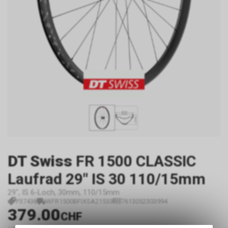
DT Swiss
FR 1500 CLASSIC
Laufrad 29" IS 30 110/15mm
29", IS 6-Loch, 30mm, 110/15mm
P37438
WFR1500BFIXSA21533
7613052303994
379.00
CHF