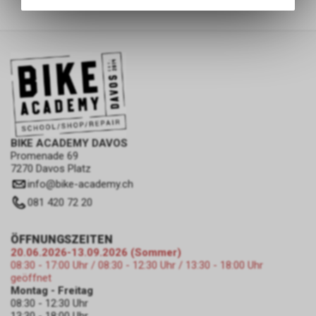
Angebots, wie die Verwendung
des Warenkorbs, zu
ermöglichen. Bitte beachten Sie,
dass die gespeicherten Daten
keinerlei Rückschlüsse auf Ihre
persönlichen Informationen
zulassen.
BIKE ACADEMY DAVOS
Promenade 69
7270 Davos Platz
info
@
bike-academy.ch
081 420 72 20
ÖFFNUNGSZEITEN
20.06.2026-13.09.2026 (Sommer)
08:30 - 17:00 Uhr / 08:30 - 12:30 Uhr / 13:30 - 18:00 Uhr
geöffnet
Montag - Freitag
08:30 - 12:30 Uhr