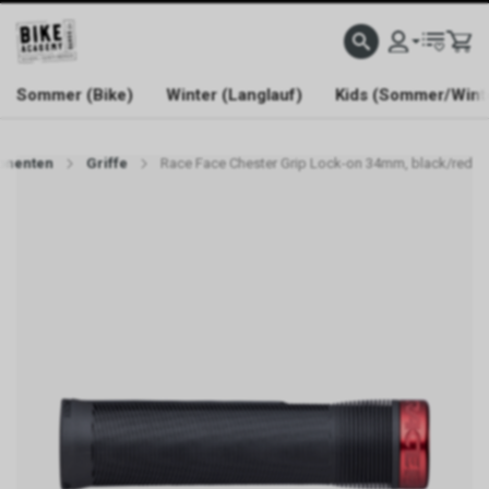
WELCOME TO BIKE ACADEMY
Sommer (Bike)
Winter (Langlauf)
Kids (Sommer/Wint
onenten
Griffe
Race Face Chester Grip Lock-on 34mm, black/red