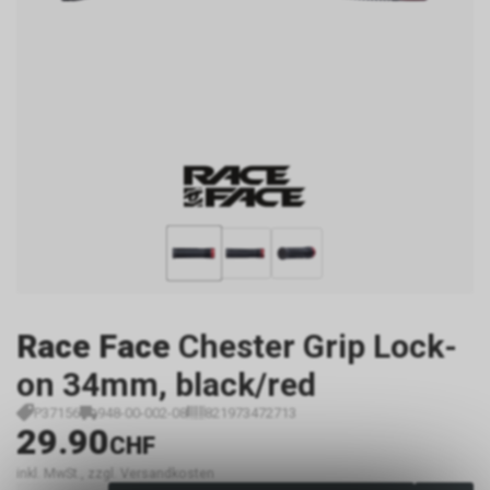
Race Face
Chester Grip Lock-
on 34mm, black/red
P37156
948-00-002-08
821973472713
29.90
CHF
inkl. MwSt., zzgl. Versandkosten