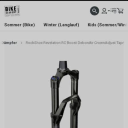
WELCOME TO BIKE ACADEMY
Sommer (Bike)
Winter (Langlauf)
Kids (Sommer/Wint
/Dämpfer
RockShox Revelation RC Boost DebonAir CrownAdjust Tapr