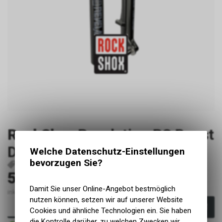
RockShox
Revelation RC Boost
DebonAir CrownAdjust Tapr
Welche Datenschutz-Einstellungen
bevorzugen Sie?
P36250
599.90
CHF
Damit Sie unser Online-Angebot bestmöglich
inkl. MwSt., zzgl. Versandkosten
nutzen können, setzen wir auf unserer Website
In den Warenkorb
Cookies und ähnliche Technologien ein. Sie haben
die Kontrolle darüber, zu welchen Zwecken wir
Sofort verfügbar