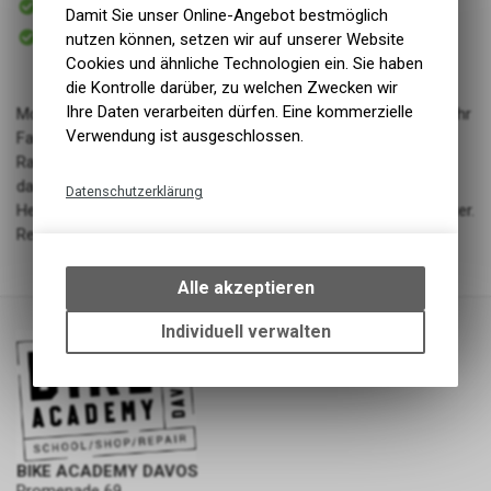
Damit Sie unser Online-Angebot bestmöglich
Versand
Sofort abholbar
nutzen können, setzen wir auf unserer Website
Abholung BIKE ACADEMY DAVOS
Cookies und ähnliche Technologien ein. Sie haben
die Kontrolle darüber, zu welchen Zwecken wir
Ihre Daten verarbeiten dürfen. Eine kommerzielle
Moderne Mountainbikes sind erstaunlich und ermöglichen mehr
Verwendung ist ausgeschlossen.
Fahrspass als je zuvor. Doch immer ausgefallenere
Rahmengeometrien und niedrigere Überstandshöhen machen
das Platzieren eines Flaschenhalters zur echten
Datenschutzerklärung
Herausforderung. Kein Problem für den Wayside Flaschenhalter.
Technische Funktionen
Reversibel einsetzbar links oder rechts.
Wir erfassen und speichern
bestimmte Interaktionen und
Alle akzeptieren
Einstellungen auf Ihrem Gerät,
um die grundlegenden
Individuell verwalten
Funktionen unseres Online-
Angebots, wie die Verwendung
des Warenkorbs, zu
ermöglichen. Bitte beachten Sie,
dass die gespeicherten Daten
keinerlei Rückschlüsse auf Ihre
BIKE ACADEMY DAVOS
persönlichen Informationen