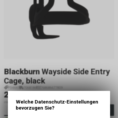
Blackburn
Wayside Side Entry
Cage, black
P34445
7068186
768686677809
24.90
CHF
Welche Datenschutz-Einstellungen
inkl. MwSt., zzgl. Versandkosten
bevorzugen Sie?
In den Warenkorb
Sofort verfügbar