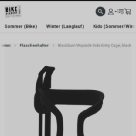
WELCOME TO BIKE ACADEMY
Sommer (Bike)
Winter (Langlauf)
Kids (Sommer/Wint
enten
Flaschenhalter
Blackburn Wayside Side Entry Cage, black