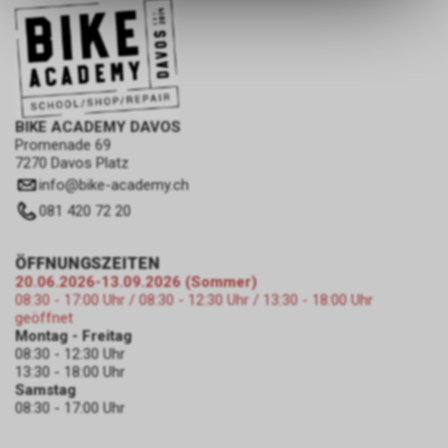
ermöglichen. Bitte beachten Sie,
dass die gespeicherten Daten
keinerlei Rückschlüsse auf Ihre
persönlichen Informationen
zulassen.
BIKE ACADEMY DAVOS
Promenade 69
7270 Davos Platz
info
@
bike-academy.ch
081 420 72 20
ÖFFNUNGSZEITEN
20.06.2026-13.09.2026 (Sommer)
08:30 - 17:00 Uhr / 08:30 - 12:30 Uhr / 13:30 - 18:00 Uhr
geöffnet
Montag - Freitag
08:30 - 12:30 Uhr
13:30 - 18:00 Uhr
Samstag
08:30 - 17:00 Uhr