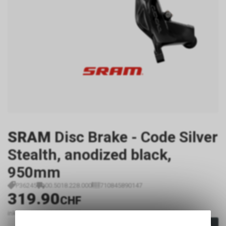
SRAM
Disc Brake - Code Silver
Stealth, anodized black,
950mm
P36245
00.5018.228.000
710845890147
319.90
CHF
inkl. MwSt., zzgl. Versandkosten