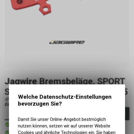
Jagwire
Bremsbeläge, SPORT
SEMI-METALLIC red BWD1005
Welche Datenschutz-Einstellungen
P40242
4715910041567
bevorzugen Sie?
Einloggen um Preis zu sehen
In den Warenkorb
Damit Sie unser Online-Angebot bestmöglich
Sofort verfügbar
nutzen können, setzen wir auf unserer Website
Versand
Sofort abholbar
Cookies und ähnliche Technologien ein. Sie haben