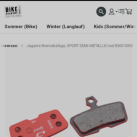
WELCOME TO BIKE ACADEMY
Sommer (Bike)
Winter (Langlauf)
Kids (Sommer/Wint
Bremsen
Jagwire Bremsbeläge, SPORT SEMI-METALLIC red BWD1005