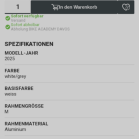
In den Warenkorb
Sofort verfügbar
Versand
Sofort abholbar
Abholung BIKE ACADEMY DAVOS
SPEZIFIKATIONEN
MODELL-JAHR
2025
FARBE
white/grey
BASISFARBE
weiss
RAHMENGRÖSSE
M
RAHMENMATERIAL
Aluminium