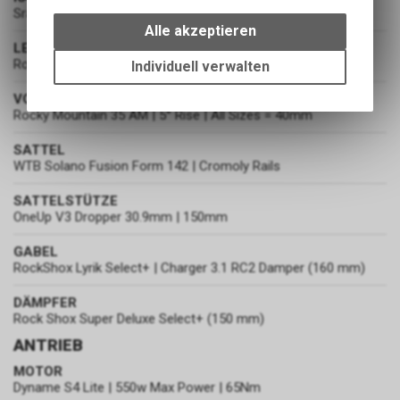
Wir erfassen und speichern
Sram GX Eagle Transmission 10-52T
bestimmte Interaktionen und
Alle akzeptieren
Einstellungen auf Ihrem Gerät,
LENKER
um die grundlegenden
Rocky Mountain AM | 780mm Width | 25mm Rise | 35mm
Individuell verwalten
Funktionen unseres Online-
VORBAU
Angebots, wie die Verwendung
Rocky Mountain 35 AM | 5° Rise | All Sizes = 40mm
des Warenkorbs, zu
ermöglichen. Bitte beachten Sie,
SATTEL
dass die gespeicherten Daten
WTB Solano Fusion Form 142 | Cromoly Rails
keinerlei Rückschlüsse auf Ihre
persönlichen Informationen
SATTELSTÜTZE
zulassen.
OneUp V3 Dropper 30.9mm | 150mm
GABEL
RockShox Lyrik Select+ | Charger 3.1 RC2 Damper (160 mm)
DÄMPFER
Rock Shox Super Deluxe Select+ (150 mm)
ANTRIEB
MOTOR
Dyname S4 Lite | 550w Max Power | 65Nm