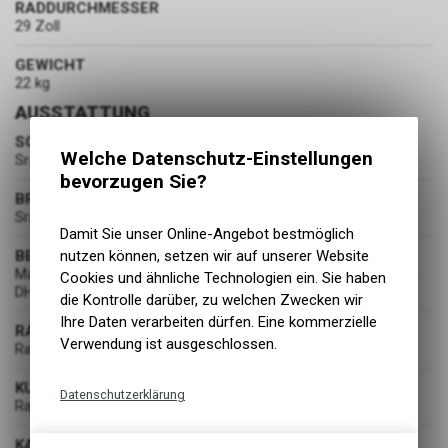
RADDURCHMESSER
29 Zoll
GEWICHT
22 kg
AUSSTATTUNG
SCHALTUNG
Welche Datenschutz-Einstellungen
Sram AXS Pod Controller
bevorzugen Sie?
BREMSEN
Sram Code Bronze Stealth 4 Piston | Metal Pads
Damit Sie unser Online-Angebot bestmöglich
BEREIFUNG
nutzen können, setzen wir auf unserer Website
Maxxis Assegai 2.5 WT 3C MaxxGrip EXO+ TR | Maxxis Minion
Cookies und ähnliche Technologien ein. Sie haben
DHR II 2.4 WT 3C MaxxTerra DD
die Kontrolle darüber, zu welchen Zwecken wir
Ihre Daten verarbeiten dürfen. Eine kommerzielle
RADSATZ
Verwendung ist ausgeschlossen.
Race Face ARC 30 | 32H | Cushcore Trail Tire Inserts
KURBELGARNITUR
Datenschutzerklärung
Race Face Turbine Cinch | 34T T-Type Ring
Technische Funktionen
KASSETTE