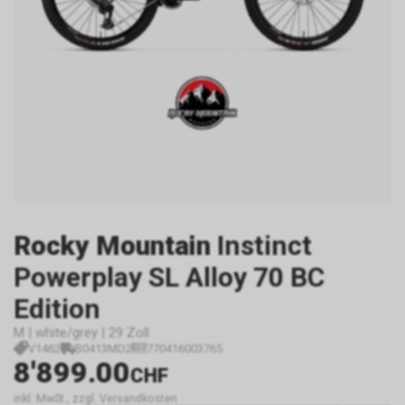
Rocky Mountain
Instinct
Powerplay SL Alloy 70 BC
Edition
M | white/grey | 29 Zoll
V1462
B0413MD2
770416003765
8'899.00
CHF
inkl. MwSt., zzgl. Versandkosten