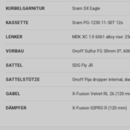
KURBELGARNITUR
Sram SX Eagle
KASSETTE
Sram PG-1230 11-50T 12s
LENKER
MDK XC 1.0 6061 alloy rise: 
VORBAU
Onoff Sulfur FG 30mm 0º, 606
SATTEL
SDG Fly JR
SATTELSTÜTZE
Onoff Pija dropper internal, 
GABEL
X-Fusion Velvet RL 26 (120 
DÄMPFER
X-Fusion 02PRO R (120 mm)