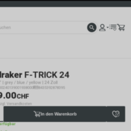
raker
F-TRICK 24
 | grey / blue / yellow | 24 Zoll
00240139001938000
8435392878395
9.00
CHF
 zzgl. Versandkosten
In den Warenkorb
verfügbar