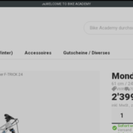
WELCOME TO BIKE ACADEMY
inter)
Accessoires
Gutscheine / Diverses
Mond
r F-TRICK 24
61 cm / 24"
V699
7
2'39
inkl. MwSt.,
Sofort 
Versand