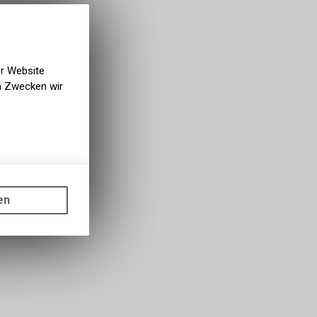
er Website
en Zwecken wir
gen auf
ots, wie die
en
ass die
nformationen