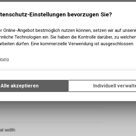
tenschutz-Einstellungen bevorzugen Sie?
er Online-Angebot bestmöglich nutzen können, setzen wir auf unser
nliche Technologien ein. Sie haben die Kontrolle darüber, zu welch
arbeiten dürfen. Eine kommerzielle Verwendung ist ausgeschlossen.
ärung
Technische Funktionen
Wir erfassen und speichern bestimmte Interaktionen und Einstellun
Ihrem Gerät, um die grundlegenden Funktionen unseres Online-Angeb
Alle akzeptieren
Individuell verwalt
Verwendung des Warenkorbs, zu ermöglichen. Bitte beachten Sie, d
gespeicherten Daten keinerlei Rückschlüsse auf Ihre persönlichen I
zulassen.
l width