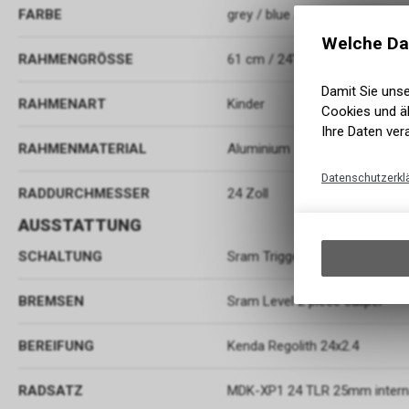
FARBE
grey / blue / yellow
Welche Da
RAHMENGRÖSSE
61 cm / 24"
Damit Sie uns
RAHMENART
Kinder
Cookies und äh
Ihre Daten ver
RAHMENMATERIAL
Aluminium
Datenschutzerkl
RADDURCHMESSER
24 Zoll
AUSSTATTUNG
SCHALTUNG
Sram Trigger SX Eagle 12s
BREMSEN
Sram Level 2 piece caliper
BEREIFUNG
Kenda Regolith 24x2.4
RADSATZ
MDK-XP1 24 TLR 25mm interna