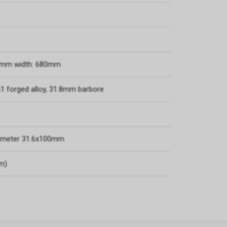
25mm width: 680mm
1 forged alloy, 31.8mm barbore
diameter 31.6x100mm
mm)