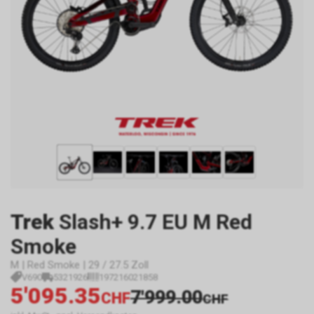
Trek
Slash+ 9.7 EU M Red
Smoke
M | Red Smoke | 29 / 27.5 Zoll
V690
5321926
197216021858
5'095.35
7'999.00
CHF
CHF