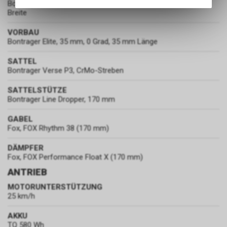
Angebots, wie die Verwendung
Bontrager Line, Aluminium, 35 mm, 27,5 mm Rise, 780 mm
des Warenkorbs, zu
Breite
ermöglichen. Bitte beachten Sie,
VORBAU
dass die gespeicherten Daten
Bontrager Elite, 35 mm, 0 Grad, 35 mm Länge
keinerlei Rückschlüsse auf Ihre
persönlichen Informationen
SATTEL
zulassen.
Bontrager Verse P3, CrMo-Streben
SATTELSTÜTZE
Bontrager Line Dropper, 170 mm
GABEL
Fox, FOX Rhythm 38 (170 mm)
DÄMPFER
Fox, FOX Performance Float X (170 mm)
ANTRIEB
MOTORUNTERSTÜTZUNG
25 km/h
AKKU
TQ 580 Wh