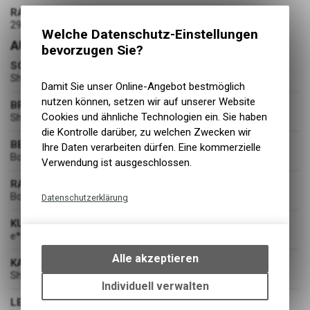
RADDURCHMESSER
29 / 27.5 Zoll
Welche Datenschutz-Einstellungen
AUSSTATTUNG
bevorzugen Sie?
SCHALTUNG
Shimano XT M8100, langer Käfig
Damit Sie unser Online-Angebot bestmöglich
nutzen können, setzen wir auf unserer Website
BREMSEN
Cookies und ähnliche Technologien ein. Sie haben
Shimano 4-Kolben Bremse
die Kontrolle darüber, zu welchen Zwecken wir
BEREIFUNG
Ihre Daten verarbeiten dürfen. Eine kommerzielle
Bontrager XR5 Tubeless Ready
Verwendung ist ausgeschlossen.
RADSATZ
Bontrager Line Comp 30
Datenschutzerklärung
Technische Funktionen
KURBELGARNITUR
e*thirteen e*spec Plus, 160 mm Kurbelarmlänge
Wir erfassen und speichern
bestimmte Interaktionen und
Alle akzeptieren
KASSETTE
Einstellungen auf Ihrem Gerät,
Shimano SLX M7100 10-51 Zähne 12-fach
um die grundlegenden
Individuell verwalten
Funktionen unseres Online-
LENKER