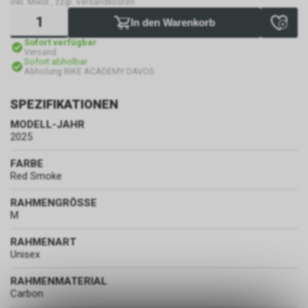
inkl. MwSt., zzgl. Versandkosten
In den Warenkorb
Sofort verfügbar
Versand
Sofort abholbar
Abholung BIKE ACADEMY DAVOS
SPEZIFIKATIONEN
MODELL-JAHR
2025
FARBE
Red Smoke
RAHMENGRÖSSE
M
RAHMENART
Unisex
RAHMENMATERIAL
Carbon