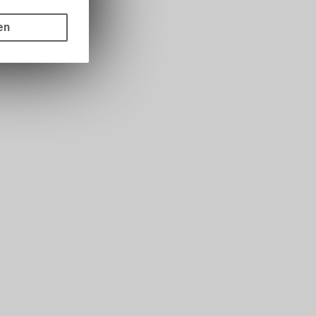
gen auf
ots, wie die
en
ass die
nformationen