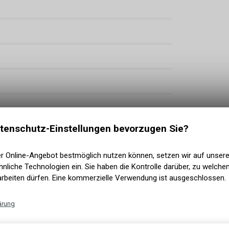
tenschutz-Einstellungen bevorzugen Sie?
er Online-Angebot bestmöglich nutzen können, setzen wir auf unser
nliche Technologien ein. Sie haben die Kontrolle darüber, zu welch
ach
arbeiten dürfen. Eine kommerzielle Verwendung ist ausgeschlossen.
ock, 203 mm
ärung
beless-Ready, 60 TPI, 29 x 2.4
Technische Funktionen