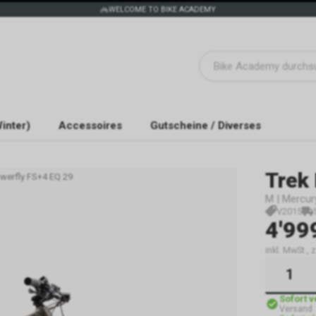
WELCOME TO BIKE ACADEMY
inter)
Accessoires
Gutscheine / Diverses
Trek
werfly FS+4 EQ 29
M | Mercur
V2015
4'99
inkl. MwSt.,
Sofort 
Versand