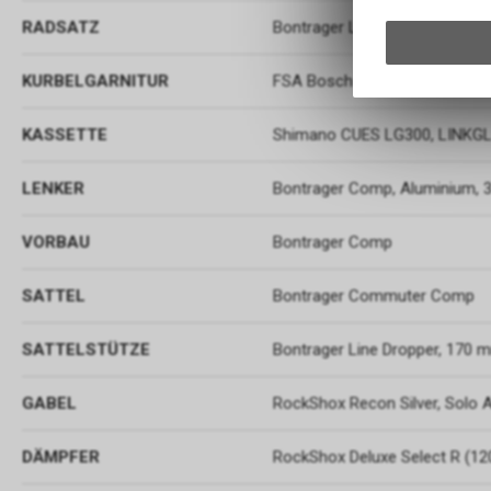
RADSATZ
Bontrager Line TLR 30, Tubel
KURBELGARNITUR
FSA Bosch CK-220, 36 Z., 16
KASSETTE
Shimano CUES LG300, LINKGLI
LENKER
Bontrager Comp, Aluminium, 
VORBAU
Bontrager Comp
SATTEL
Bontrager Commuter Comp
SATTELSTÜTZE
Bontrager Line Dropper, 170 
GABEL
RockShox Recon Silver, Solo A
DÄMPFER
RockShox Deluxe Select R (1