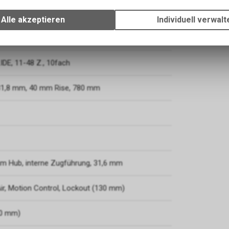
Wir erfassen und speichern bestimmte Interaktionen und Einstellun
ess Ready
Ihrem Gerät, um die grundlegenden Funktionen unseres Online-Angeb
Alle akzeptieren
Individuell verwalt
Verwendung des Warenkorbs, zu ermöglichen. Bitte beachten Sie, d
gespeicherten Daten keinerlei Rückschlüsse auf Ihre persönlichen I
5 mm
zulassen.
DE, 11-48 Z., 10fach
31,8 mm, 40 mm Rise, 780 mm
mm Hub, interne Zugführung, 31,6 mm
ir, Motion Control, Lockout (130 mm)
20 mm)