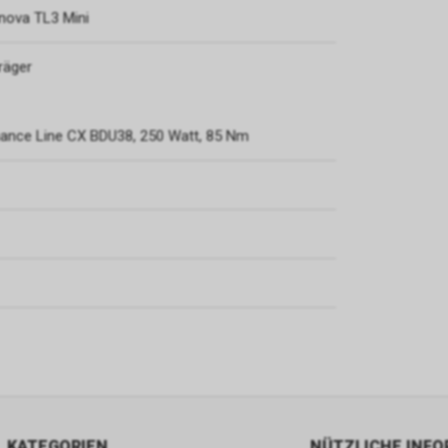
rnova TL3 Mini
räger
nce Line CX BDU38, 250 Watt, 85 Nm
KATEGORIEN
NÜTZLICHE INF