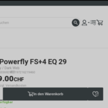
Powerfly FS+4 EQ 29
y / Dark Web
5336929
197216219460
9.00
CHF
 zzgl. Versandkosten
In den Warenkorb
verfügbar