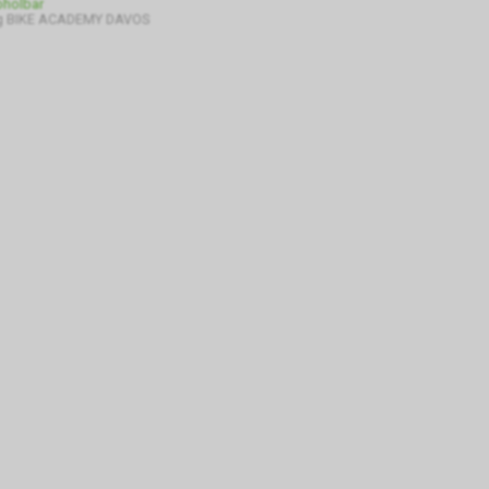
bholbar
g BIKE ACADEMY DAVOS