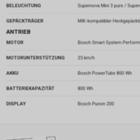
BELEUCHTUNG
Supernova Mini 3 pure / Supe
GEPÄCKTRÄGER
MIK-kompatibler Heckgepäckt
ANTRIEB
MOTOR
Bosch Smart System Performa
MOTORUNTERSTÜTZUNG
25 km/h
AKKU
Bosch PowerTube 800 Wh
BATTERIEKAPAZITÄT
800 Wh
DISPLAY
Bosch Purion 200