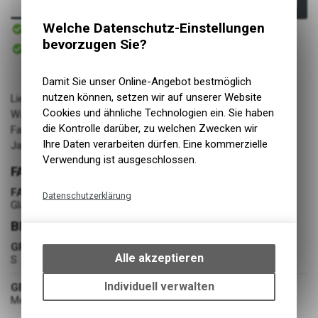
In den Warenkorb
Sofort verfügbar
Welche Datenschutz-Einstellungen
Versand
bevorzugen Sie?
Sofort abholbar
Abholung BIKE ACADEMY DAVOS
Damit Sie unser Online-Angebot bestmöglich
nutzen können, setzen wir auf unserer Website
Lieferant: ARCS Agency
Cookies und ähnliche Technologien ein. Sie haben
Warengruppe: Bekleidung
die Kontrolle darüber, zu welchen Zwecken wir
Farbe: Glacier / Black
Ihre Daten verarbeiten dürfen. Eine kommerzielle
Jahrgang: FW24/25
Verwendung ist ausgeschlossen.
FARBE
FARBE
Datenschutzerklärung
Glacier / Black
Technische Funktionen
BEKLEIDUNG
Wir erfassen und speichern
GRÖSSE
bestimmte Interaktionen und
Alle akzeptieren
S
Einstellungen auf Ihrem Gerät,
um die grundlegenden
Individuell verwalten
GESCHLECHT
Funktionen unseres Online-
Mens
Angebots, wie die Verwendung