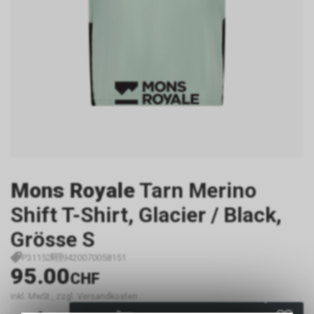
Mons Royale
Tarn Merino
Shift T-Shirt, Glacier / Black,
Grösse S
P31152
9420070058151
95.00
CHF
inkl. MwSt., zzgl. Versandkosten