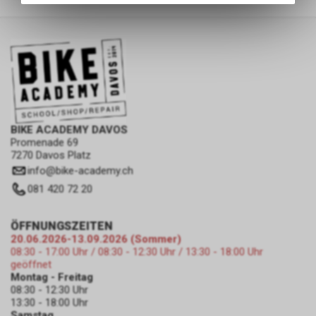
des Warenkorbs, zu
ermöglichen. Bitte beachten Sie,
dass die gespeicherten Daten
keinerlei Rückschlüsse auf Ihre
persönlichen Informationen
zulassen.
BIKE ACADEMY DAVOS
Promenade 69
7270 Davos Platz
info
@
bike-academy.ch
081 420 72 20
ÖFFNUNGSZEITEN
20.06.2026-13.09.2026 (Sommer)
08:30 - 17:00 Uhr / 08:30 - 12:30 Uhr / 13:30 - 18:00 Uhr
geöffnet
Montag - Freitag
08:30 - 12:30 Uhr
13:30 - 18:00 Uhr
Samstag