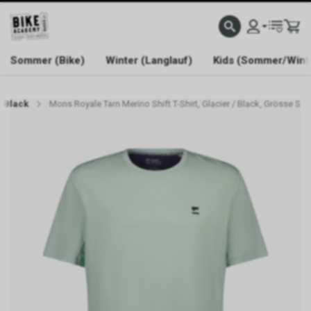
WELCOME TO BIKE ACADEMY
Sommer (Bike)
Winter (Langlauf)
Kids (Sommer/Wint
/ Black
Mons Royale Tarn Merino Shift T-Shirt, Glacier / Black, Grösse S