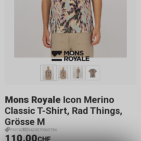
Mons Royale
Icon Merino
Classic T-Shirt, Rad Things,
Grösse M
P39742
9420070065784
110.00
CHF