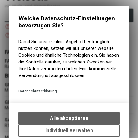
inkl. MwSt., zzgl. Versandkosten
In den Warenkorb
Welche Datenschutz-Einstellungen
Nicht verfügbar
bevorzugen Sie?
Versand
Nicht verfügbar
Abholung BIKE ACADEMY DAVOS
Damit Sie unser Online-Angebot bestmöglich
nutzen können, setzen wir auf unserer Website
FARBE
Cookies und ähnliche Technologien ein. Sie haben
FARBE
die Kontrolle darüber, zu welchen Zwecken wir
Rad Things
Ihre Daten verarbeiten dürfen. Eine kommerzielle
BEKLEIDUNG
Verwendung ist ausgeschlossen.
GRÖSSE
M
Datenschutzerklärung
Technische Funktionen
GESCHLECHT
Mens
Wir erfassen und speichern
bestimmte Interaktionen und
Alle akzeptieren
SAISON
Einstellungen auf Ihrem Gerät,
R1-25
um die grundlegenden
Individuell verwalten
Funktionen unseres Online-
MATERIAL