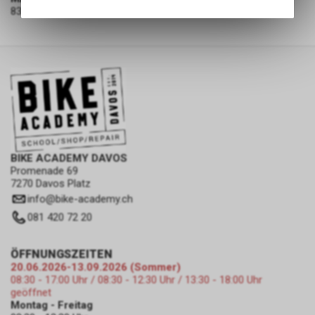
Angebots, wie die Verwendung
83% Merino Wool 13% Nylon 4% Elastane
des Warenkorbs, zu
ermöglichen. Bitte beachten Sie,
dass die gespeicherten Daten
keinerlei Rückschlüsse auf Ihre
persönlichen Informationen
zulassen.
BIKE ACADEMY DAVOS
Promenade 69
7270 Davos Platz
info
@
bike-academy.ch
081 420 72 20
ÖFFNUNGSZEITEN
20.06.2026-13.09.2026 (Sommer)
08:30 - 17:00 Uhr / 08:30 - 12:30 Uhr / 13:30 - 18:00 Uhr
geöffnet
Montag - Freitag