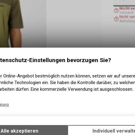
Nicht v
Versand
Nicht ve
Abholun
tenschutz-Einstellungen bevorzugen Sie?
er Online-Angebot bestmöglich nutzen können, setzen wir auf unser
nliche Technologien ein. Sie haben die Kontrolle darüber, zu welch
arbeiten dürfen. Eine kommerzielle Verwendung ist ausgeschlossen.
ärung
Technische Funktionen
Wir erfassen und speichern bestimmte Interaktionen und Einstellun
Ihrem Gerät, um die grundlegenden Funktionen unseres Online-Angeb
Alle akzeptieren
Individuell verwalt