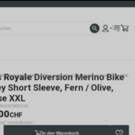
 Royale
Diversion Merino Bike
Royale Diversion Merino Bike Jersey Short Sleeve, Fern / Olive, Grösse XXL
y Short Sleeve, Fern / Olive,
se XXL
9420070067245
00
CHF
 zzgl. Versandkosten
In den Warenkorb