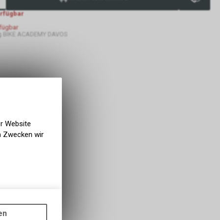
erfügbar
rfügbar
g BIKE ACADEMY DAVOS
er Website
en Zwecken wir
gen auf
ots, wie die
en