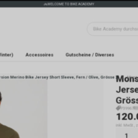
WELCOME TO BIKE ACADEMY
inter)
Accessoires
Gutscheine / Diverses
Mons
sion Merino Bike Jersey Short Sleeve, Fern / Olive, Grösse X
Mons 
Jerse
Grös
P39967
120.
inkl. MwSt.,