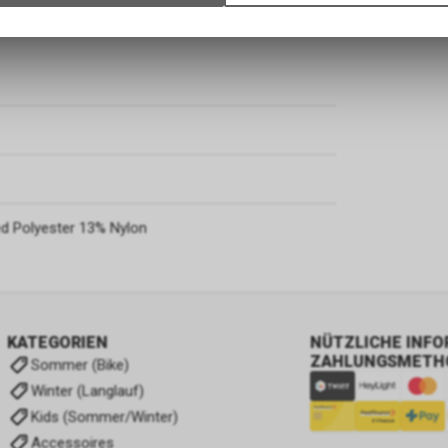
Verwendung des Warenkorbs, zu ermöglichen. Bitte beachten Sie, d
gespeicherten Daten keinerlei Rückschlüsse auf Ihre persönlichen I
zulassen.
d Polyester 13% Nylon
KATEGORIEN
NÜTZLICHE INF
ZAHLUNGSMETH
Sommer (Bike)
Winter (Langlauf)
Kids (Sommer/Winter)
Accessoires