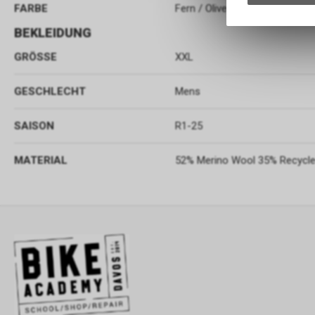
FARBE
Fern / Olive
BEKLEIDUNG
GRÖSSE
XXL
GESCHLECHT
Mens
SAISON
R1-25
MATERIAL
52% Merino Wool 35% Recycle