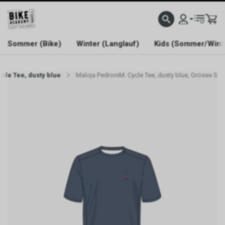
WELCOME TO BIKE ACADEMY
Sommer (Bike)
Winter (Langlauf)
Kids (Sommer/Wint
cle Tee, dusty blue
Maloja PedroniM. Cycle Tee, dusty blue, Grösse S