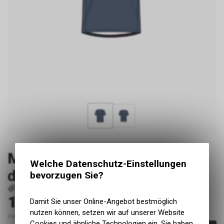
Maloja
PedroniM. Cycle Tee,
Welche Datenschutz-Einstellungen
dusty blue, Grösse S
bevorzugen Sie?
P40481
41237-1225-S
4069211124642
110.00
Damit Sie unser Online-Angebot bestmöglich
CHF
nutzen können, setzen wir auf unserer Website
inkl. MwSt., zzgl. Versandkosten
Cookies und ähnliche Technologien ein. Sie haben